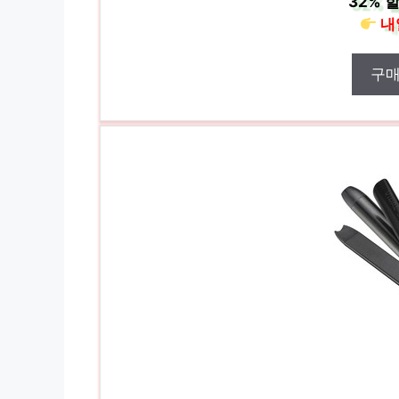
32%
할
내
구