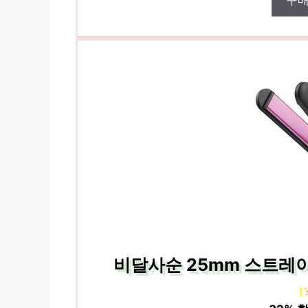
구
비달사순 25mm 스트레이
[