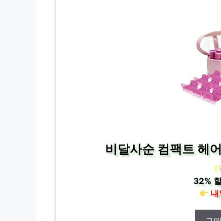
비달사순 컴팩트 헤어롤
[
32%
할
내