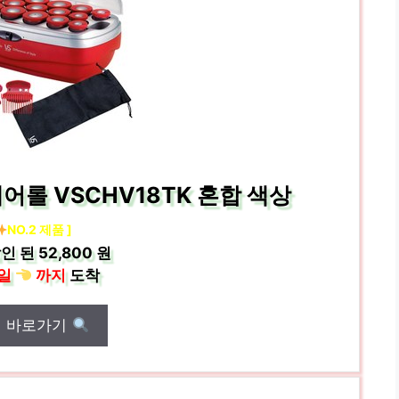
롤 VSCHV18TK 혼합 색상
NO.2 제품 ]
인 된
52,800 원
일
까지
도착
매 바로가기