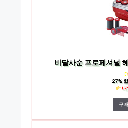
비달사순 프로페셔널 헤어
[
27%
할
내
구