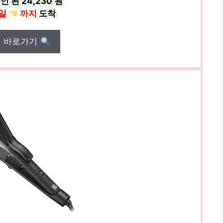
인 된
24,230 원
일
까지
도착
매 바로가기