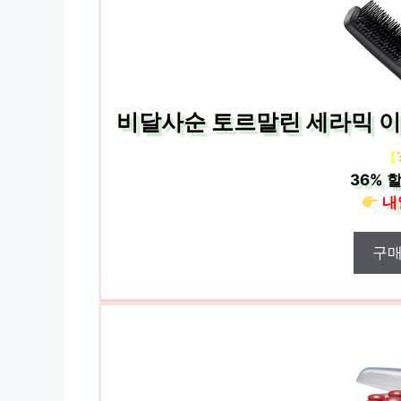
비달사순 토르말린 세라믹 이온
[
36%
할
내
구