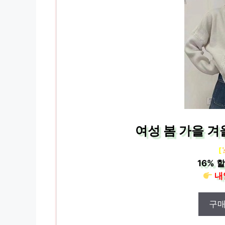
여성 봄 가을 겨
[
16%
할
내
구