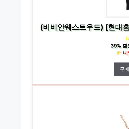
(비비안웨스트우드) [현대홈쇼
[
39%
할
내
구