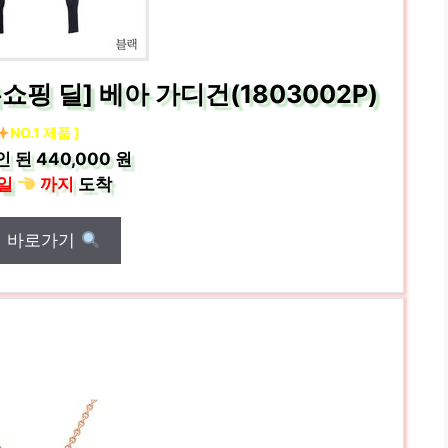
핑 딜] 베아 가디건(1803002P)
NO.1 제품 ]
인 된
440,000 원
일
까지
도착
매 바로가기