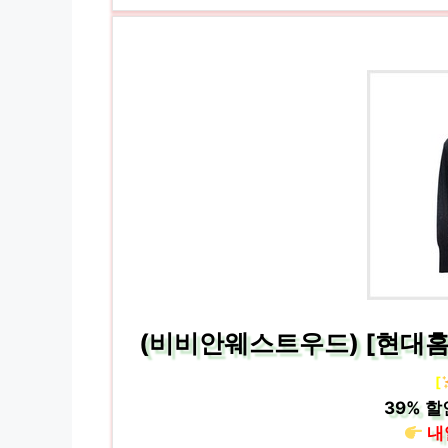
(비비안웨스트우드) [현대홈쇼
[
39%
할
내