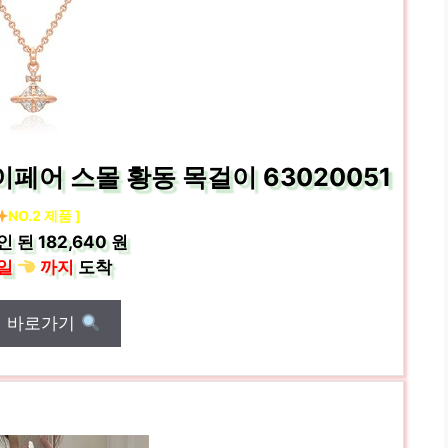
어 스몰 황동 목걸이 63020051
NO.2 제품 ]
인 된
182,640 원
일
까지
도착
매 바로가기