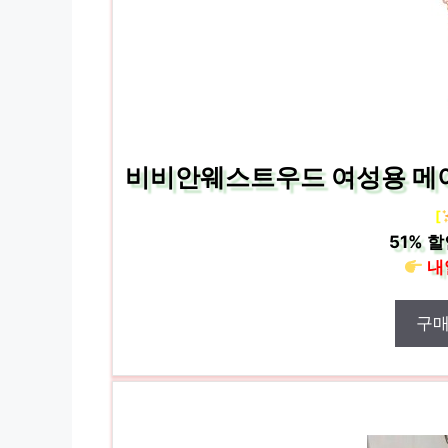
비비안웨스트우드 여성용 메이페
[
51%
할
내
구