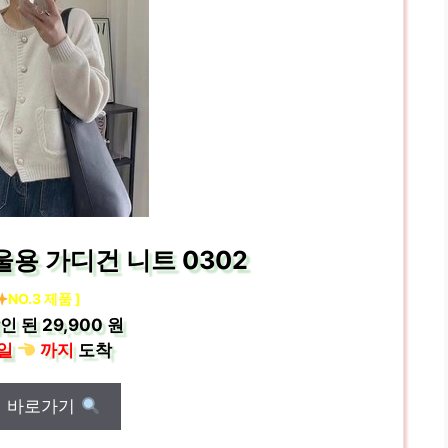
울용 가디건 니트 0302
NO.3 제품 ]
인 된
29,900 원
일
까지
도착
매 바로가기