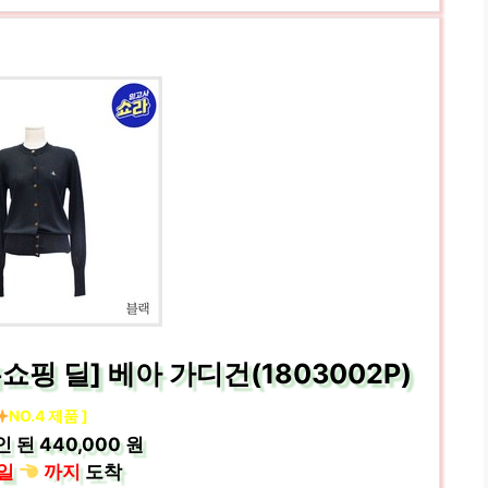
핑 딜] 베아 가디건(1803002P)
NO.4 제품 ]
인 된
440,000 원
일
까지
도착