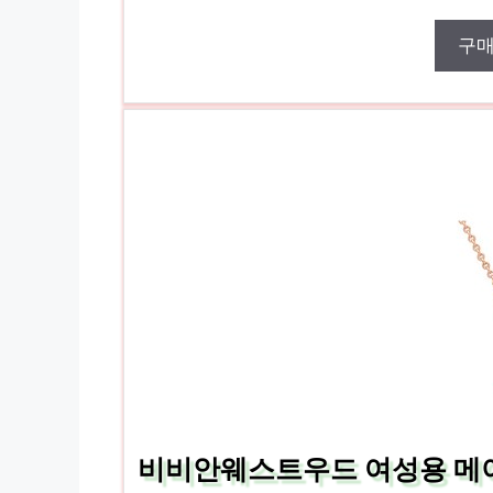
구
비비안웨스트우드 여성용 메이페