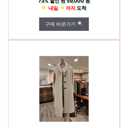
73%
할인 된
59,000 원
내일
까지
도착
구매 바로가기