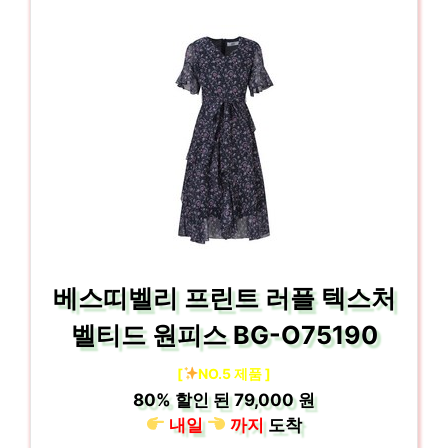
베스띠벨리 프린트 러플 텍스처
벨티드 원피스 BG-O75190
[
NO.5 제품 ]
80%
할인 된
79,000 원
내일
까지
도착