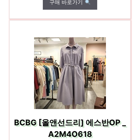
구매 바로가기
BCBG [올앤선드리] 에스반OP _
A2M4O618