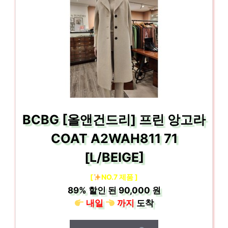
BCBG [올앤건드리] 프린 앙고라
COAT A2WAH811 71
[L/BEIGE]
[
NO.7 제품 ]
89%
할인 된
90,000 원
내일
까지
도착