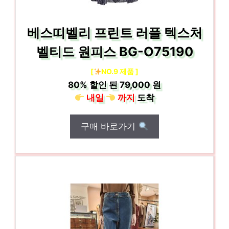
베스띠벨리 프린트 러플 텍스처
벨티드 원피스 BG-O75190
[
NO.9 제품 ]
80%
할인 된
79,000 원
내일
까지
도착
구매 바로가기