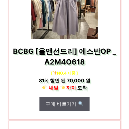
BCBG [올앤선드리] 에스반OP _
A2M4O618
[
NO.4 제품 ]
81%
할인 된
70,000 원
내일
까지
도착
구매 바로가기