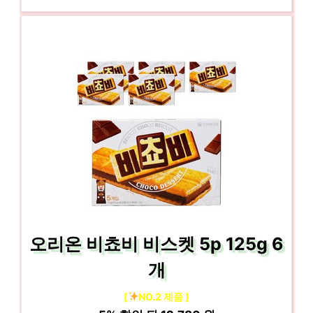
오리온 비쵸비 비스켓 5p 125g 6
개
[
NO.2 제품 ]