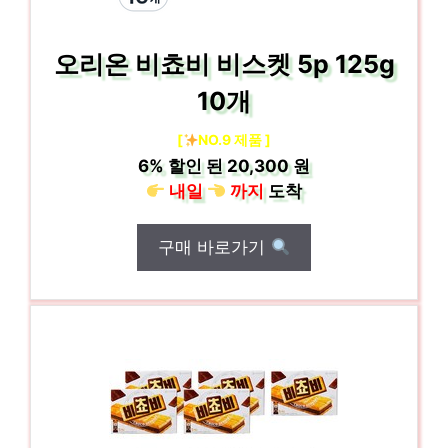
오리온 비쵸비 비스켓 5p 125g
10개
[
NO.9 제품 ]
6%
할인 된
20,300 원
내일
까지
도착
구매 바로가기