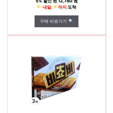
5%
할인 된
12,780 원
내일
까지
도착
구매 바로가기