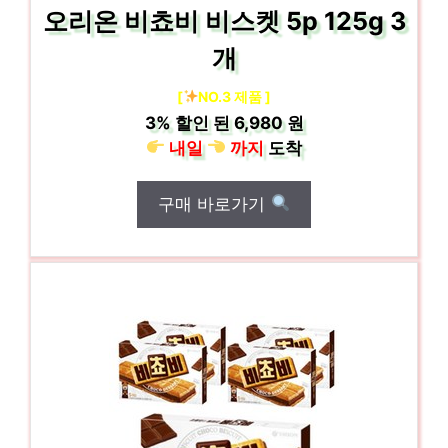
오리온 비쵸비 비스켓 5p 125g 3
개
[
NO.3 제품 ]
3%
할인 된
6,980 원
내일
까지
도착
구매 바로가기