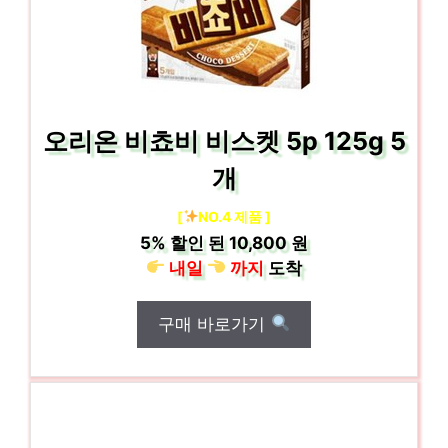
오리온 비쵸비 비스켓 5p 125g 5
개
[
NO.4 제품 ]
5%
할인 된
10,800 원
내일
까지
도착
구매 바로가기