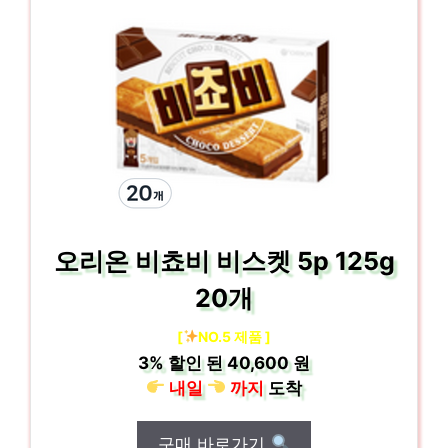
오리온 비쵸비 비스켓 5p 125g
20개
[
NO.5 제품 ]
3%
할인 된
40,600 원
내일
까지
도착
구매 바로가기