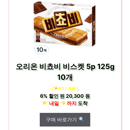
오리온 비쵸비 비스켓 5p 125g
10개
[
NO.1 제품 ]
6%
할인 된
20,300 원
내일
까지
도착
구매 바로가기