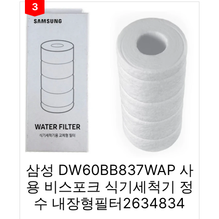
3
삼성 DW60BB837WAP 사
용 비스포크 식기세척기 정
수 내장형필터2634834