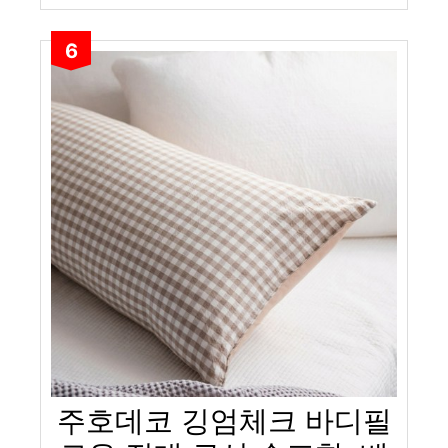
6
주호데코 깅엄체크 바디필