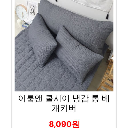
이룸앤 쿨시어 냉감 롱 베
개커버
8,090원