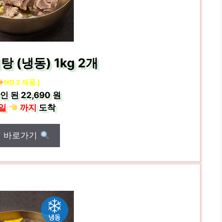
 (냉동) 1kg 2개
NO.2 제품 ]
인 된
22,690 원
일
까지
도착
매 바로가기