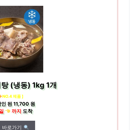
 (냉동) 1kg 1개
NO.4 제품 ]
인 된
11,700 원
일
까지
도착
매 바로가기