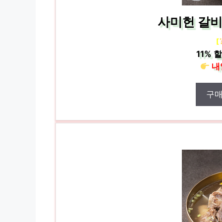
사미헌 갈비탕
[
11%
할
내
구