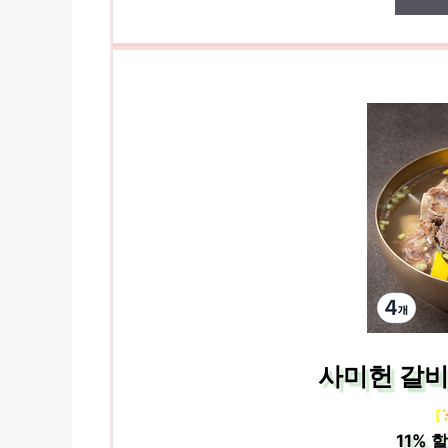
사미헌 갈비탕
[
11%
할