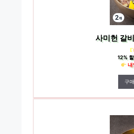
사미헌 갈비탕
[
12%
할
내
구