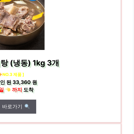
 (냉동) 1kg 3개
NO.3 제품 ]
인 된
33,360 원
일
까지
도착
매 바로가기