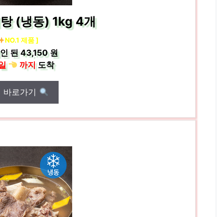
 (냉동) 1kg 4개
NO.1 제품 ]
인 된
43,150 원
일
까지
도착
매 바로가기