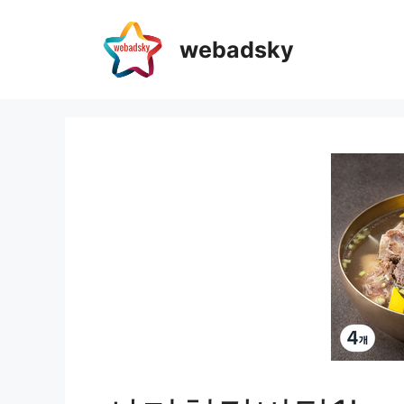
webadsky