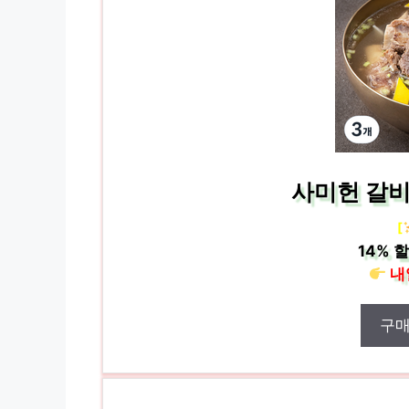
사미헌 갈비탕
[
14%
할
내
구