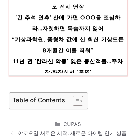
인기 상품 추천 제품 2023
오 전시 연장
‘긴 추석 연휴’ 산에 가면 ○○○을 조심하
라…자칫하면 목숨까지 잃어
“기상과학원, 중형차 값에 산 최신 기상드론
8개월간 이틀 띄워”
11년 전 ‘한라산 악몽’ 잊은 등산객들…주차
장·화장실서 ‘흡연’
포스코 산 조카 vs 에코프로 산 삼촌…추석
재테크 승자는?
Table of Contents
“천연 다이아몬드 산 사람이 또 산다” 랩그
로운 다이아 ‘주목’
Categories
“밥 안 차려줘” 70평생 같이 산 아내 수차
CUPAS
야코오일 새로운 시작, 새로운 아이템 인기 상품
례 찔러 살해