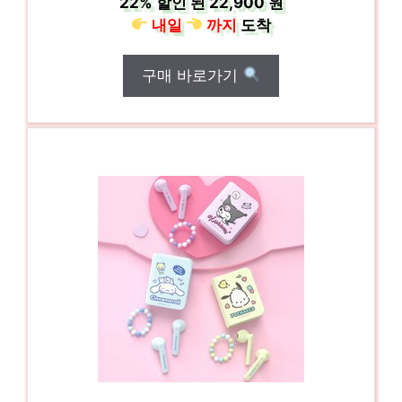
22%
할인 된
22,900 원
내일
까지
도착
구매 바로가기