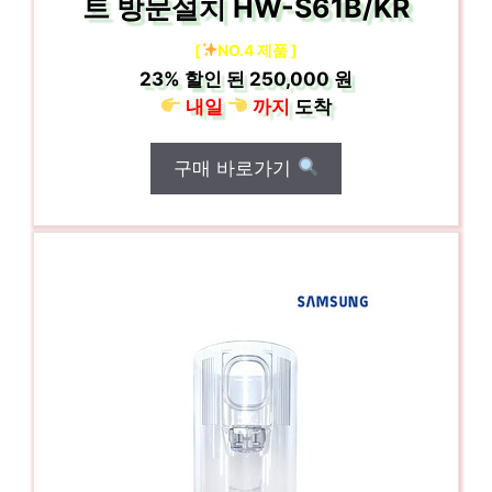
트 방문설치 HW-S61B/KR
[
NO.4 제품 ]
23%
할인 된
250,000 원
내일
까지
도착
구매 바로가기