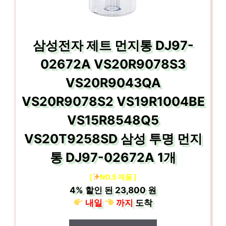
삼성전자 제트 먼지통 DJ97-
02672A VS20R9078S3
VS20R9043QA
VS20R9078S2 VS19R1004BE
VS15R8548Q5
VS20T9258SD 삼성 투명 먼지
통 DJ97-02672A 1개
[
NO.5 제품 ]
4%
할인 된
23,800 원
내일
까지
도착