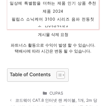
제품 2024
필립스 소닉케어 3100 시리즈 음파 전동칫
솔, HX3671/54
센스있는 선물, 지금 만나보세요! 인기 상품
게시물 삭제 요청
추천 제품 2024
파트너스 활동으로 수익이 발생 할 수 있습니다.
브리츠 사운드바, BA-R9(블랙)
택배사에 따라 시간은 변동 될 수 있습니다.
다가오는 여름, 시원하게! 인기 상품 추천 제
품 2024
아즈라 아젤 에디션 G 2세대 게이밍 이어폰,
Table of Contents
AZEL EDITION G GEN2, 퍼플
오늘의 스페셜 아이템, 지금 확인! 인기 상품
Categories
CUPAS
추천 제품 2024
코드웨이 CAT.8 인터넷 랜 케이블, 1개, 2m 당
에이튜브 진공관 사운드바 스피커, A601V,