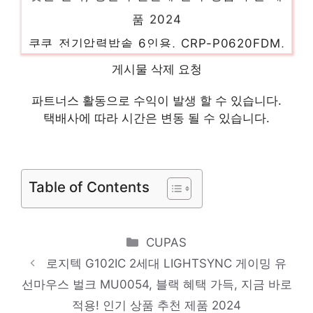
품 2024
쿠쿠 전기압력밥솥 6인용, CRP-P0620FDM,
블랙
게시물 삭제 요청
혜택 가득, 지금 바로 적용! 인기 상품 추천
제품 2024
파트너스 활동으로 수익이 발생 할 수 있습니다.
택배사에 따라 시간은 변동 될 수 있습니다.
닌자 프로페셔널 초퍼 블렌더 NJ1001KR
절대 후회하지 않을 최고의 선택 인기 상품
추천 제품 2024
Table of Contents
홈앤아트 퓨어 스팀청소기 AMS-200
당신의 생활을 바꿔줄 기회 인기 상품 추천
Categories
CUPAS
제품 2024
로지텍 G102IC 2세대 LIGHTSYNC 게이밍 유
샤크 에보 파워 시스템 NEO 플러스 무선청소
선마우스 벌크 MU0054, 블랙 혜택 가득, 지금 바로
기 LC351KR, 미스틱화이트
적용! 인기 상품 추천 제품 2024
놀라운 당신을 위한 최고의 선택 인기 상품