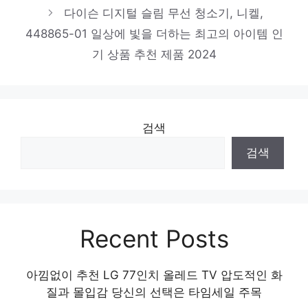
다이슨 디지털 슬림 무선 청소기, 니켈,
추천 제품 2024
448865-01 일상에 빛을 더하는 최고의 아이템 인
기 상품 추천 제품 2024
브라더 잉크젯 복합기 DCP-T720DW
잠들기 전, 이거 어때요? 인기 상품 추천 제
품 2024
검색
검색
Recent Posts
아낌없이 추천 LG 77인치 올레드 TV 압도적인 화
질과 몰입감 당신의 선택은 타임세일 주목