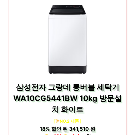
삼성전자 그랑데 통버블 세탁기
WA10CG5441BW 10kg 방문설
치 화이트
[
NO.2 제품 ]
18%
할인 된
341,510 원