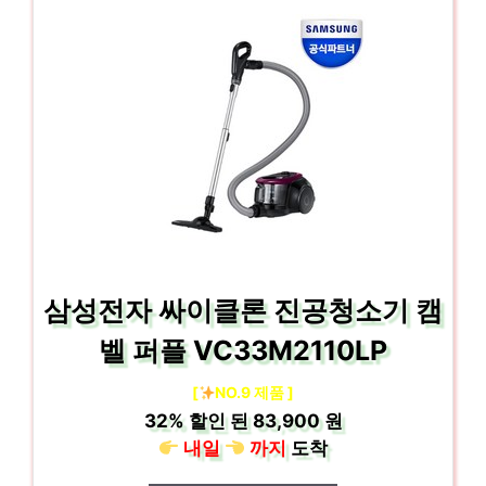
삼성전자 싸이클론 진공청소기 캠
벨 퍼플 VC33M2110LP
[
NO.9 제품 ]
32%
할인 된
83,900 원
내일
까지
도착