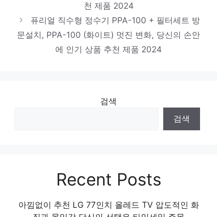
삼성전자 그랑데 건조기 DV17T8520BV
천 제품 2024
17kg 방문설치, 블랙 케비어
퓨리얼 직수형 정수기 PPA-100 + 필터세트 방
일상에 반짝임을 추가하세요 인기 상품 추천
문설치, PPA-100 (화이트) 멋진 변화, 당신의 손안
에 인기 상품 추천 제품 2024
제품 2024
국내생산 크로바 냉온수기 B26A
품절 위기! 빠르게 잡아라! 인기 상품 추천 제
검색
품 2024
검색
Recent Posts
아낌없이 추천 LG 77인치 올레드 TV 압도적인 화
질과 몰입감 당신의 선택은 타임세일 주목