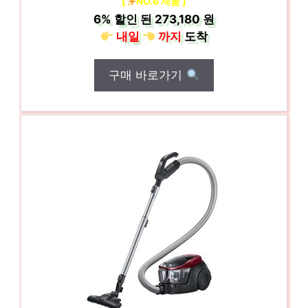
[
NO.6 제품 ]
6%
할인 된
273,180 원
내일
까지
도착
구매 바로가기