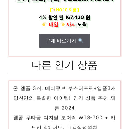
[
NO.10 제품 ]
4%
할인 된
167,430 원
내일
까지
도착
구매 바로가기
다른 인기 상품
메디큐브 에이지알 부스터 프로 + 글루타치
온 앰플 3개, 메디큐브 부스터프로+앰플3개
당신만의 특별한 아이템! 인기 상품 추천 제
품 2024
웰콤 무타공 디지털 도어락 WTS-700 + 카
드키 4p 세트, 고객직접설치