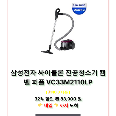
삼성전자 싸이클론 진공청소기 캠
벨 퍼플 VC33M2110LP
[
NO.3 제품 ]
32%
할인 된
83,900 원
내일
까지
도착