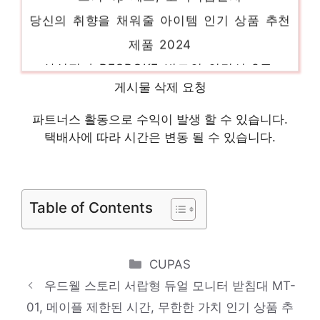
당신의 취향을 채워줄 아이템 인기 상품 추천
제품 2024
삼성전자 BESPOKE 빌트인 인덕션 3구,
NZ63B6507XF(글램 화이트)
게시물 삭제 요청
놀라운 당신을 위한 최고의 선택 인기 상품
파트너스 활동으로 수익이 발생 할 수 있습니다.
추천 제품 2024
택배사에 따라 시간은 변동 될 수 있습니다.
필립스 파워 블렌더 5000 시리즈 믹서기,
HR2228/90
제한된 시간, 무한한 가치 인기 상품 추천 제
Table of Contents
품 2024
하이얼 미니냉장고, 화이트, HRT48MDW
Categories
CUPAS
당신만을 위한 특별한 세트 인기 상품 추천
우드웰 스토리 서랍형 듀얼 모니터 받침대 MT-
제품 2024
01, 메이플 제한된 시간, 무한한 가치 인기 상품 추