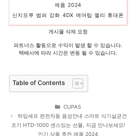
신지모루 범퍼 강화 4DX 에어팁 젤리 휴대폰
케이스
일상에 반짝임을 추가하세요 인기 상품 추천
게시물 삭제 요청
제품 2024
파트너스 활동으로 수익이 발생 할 수 있습니다.
홈플래닛 140cm 자바라 스탠드 탭 패드 태
택배사에 따라 시간은 변동 될 수 있습니다.
블릿 스마트폰 거치대 대형, 블랙, 1개
일상에 특별함을 더하는 제품 인기 상품 추천
제품 2024
Table of Contents
플레이스테이션5 디지털에디션, CFI-
1218B01
Categories
CUPAS
당신의 취향을 채워줄 아이템 인기 상품 추천
하임셰프 완전자동 음성안내 스마트 식기살균건
제품 2024
조기 HTD-1000 센스있는 선물, 지금 만나보세요!
인기 상품 추천 제품 2024