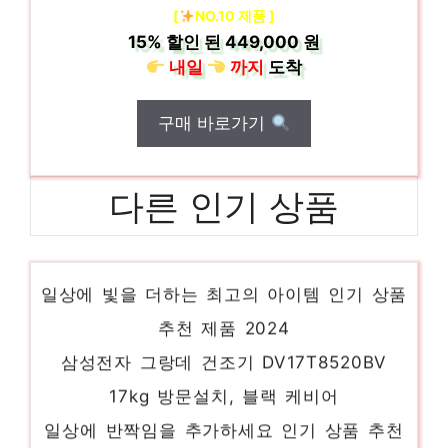
[
NO.10 제품 ]
15%
할인 된
449,000 원
내일
까지
도착
구매 바로가기
다른 인기 상품
시프이컴 9엽 무소음 리모컨 12단 BLDC 스
탠드형 선풍기, NDL2109RD
일상에 빛을 더하는 최고의 아이템 인기 상품
추천 제품 2024
삼성전자 그랑데 건조기 DV17T8520BV
17kg 방문설치, 블랙 케비어
일상에 반짝임을 추가하세요 인기 상품 추천
제품 2024