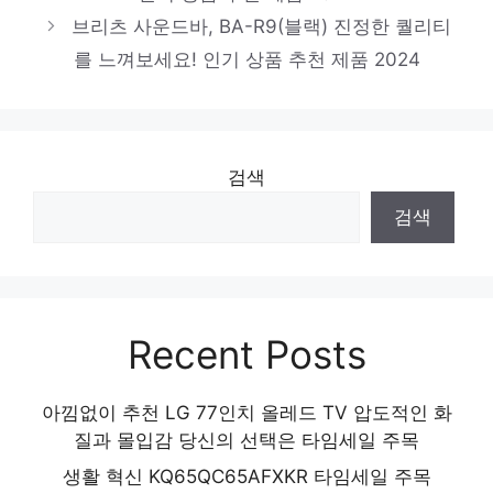
신일 욕실 천장용 환풍기
브리츠 사운드바, BA-R9(블랙) 진정한 퀄리티
일상에 빛을 더하는 최고의 아이템 인기 상품
를 느껴보세요! 인기 상품 추천 제품 2024
추천 제품 2024
삼성전자 컬러 잉크젯 복합기 SL-J1680 +
잉크
스타일을 완성하는 마지막 조각 인기 상품 추
검색
천 제품 2024
검색
Recent Posts
아낌없이 추천 LG 77인치 올레드 TV 압도적인 화
질과 몰입감 당신의 선택은 타임세일 주목
생활 혁신 KQ65QC65AFXKR 타임세일 주목