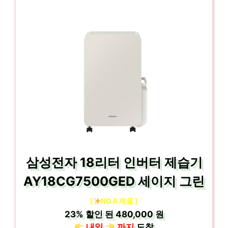
삼성전자 18리터 인버터 제습기
AY18CG7500GED 세이지 그린
[
NO.6 제품 ]
23%
할인 된
480,000 원
내일
까지
도착