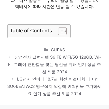
파트너스 활동으로 수익이 발생 할 수 있습니다.
추천 제품 2024
택배사에 따라 시간은 변동 될 수 있습니다.
캐논 무한 무선 잉크젯 복합기 G3910
절대 후회하지 않을 최고의 선택 인기 상품
Table of Contents
추천 제품 2024
스틸덕 155cm 최고봉 셀카봉 삼각대 올인원
블루투스 C타입 리모컨, 화이트
Categories
CUPAS
소장가치 100%의 특별한 제품 인기 상품 추
삼성전자 갤럭시탭 S9 FE WIFI/5G 128GB, Wi-
천 제품 2024
Fi, 그레이 편안함을 찾는 당신을 위해 인기 상품 추
신지모루 범퍼 강화 4DX 에어팁 젤리 휴대폰
천 제품 2024
케이스
LG전자 인버터 18.7㎡ 휘센 벽걸이형 에어컨
새로운 시작, 새로운 아이템 인기 상품 추천
SQ06EA1WCS 방문설치 일상에 반짝임을 추가하세
제품 2024
요 인기 상품 추천 제품 2024
삼성전자 잉크젯 복합기 SL-T2270DW