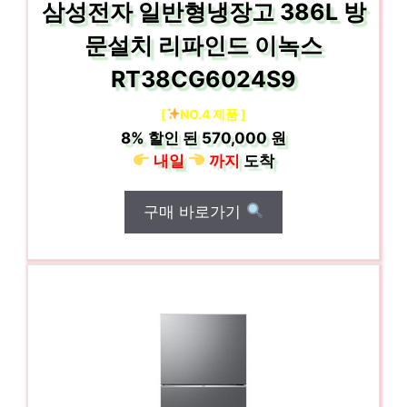
삼성전자 일반형냉장고 386L 방
문설치 리파인드 이녹스
RT38CG6024S9
[
NO.4 제품 ]
8%
할인 된
570,000 원
내일
까지
도착
구매 바로가기