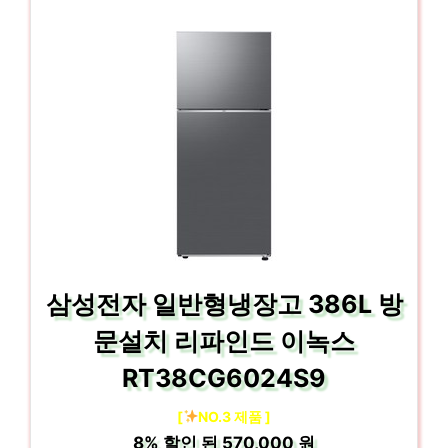
삼성전자 일반형냉장고 386L 방
문설치 리파인드 이녹스
RT38CG6024S9
[
NO.3 제품 ]
8%
할인 된
570,000 원