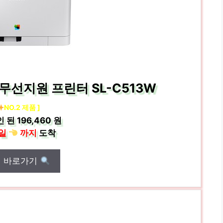
무선지원 프린터 SL-C513W
NO.2 제품 ]
인 된
196,460 원
일
까지
도착
매 바로가기