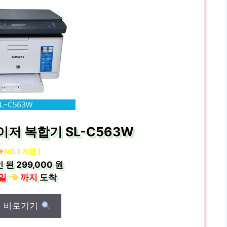
저 복합기 SL-C563W
NO.3 제품 ]
인 된
299,000 원
일
까지
도착
매 바로가기