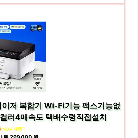
레이저 복합기 Wi-Fi기능 팩스기능없
8 컬러4매속도 택배수령직접설치
NO.4 제품 ]
인 된
299,000 원