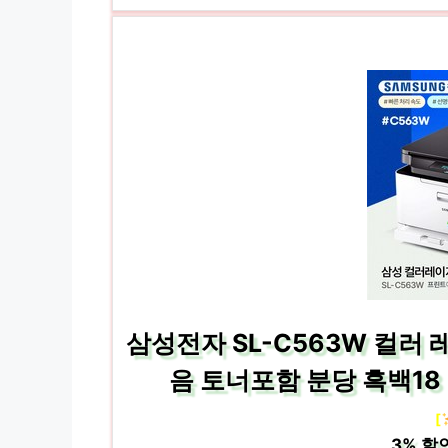
삼성전자 SL-C563W 컬러 
음 토너포함 분당 흑백1
[
3%
할