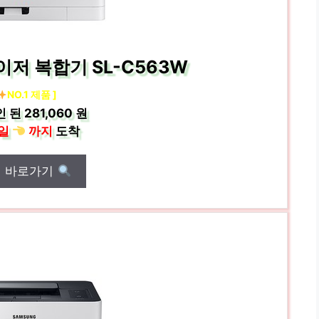
저 복합기 SL-C563W
NO.1 제품 ]
인 된
281,060 원
일
까지
도착
매 바로가기