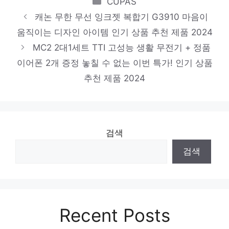
CUPAS
새로운 시작, 새로운 아이템 인기 상품 추천
캐논 무한 무선 잉크젯 복합기 G3910 마음이
제품 2024
움직이는 디자인 아이템 인기 상품 추천 제품 2024
MC2 2대1세트 TTI 고성능 생활 무전기 + 정품
테팔 클래식 건식다리미 FS2920KO
이어폰 2개 증정 놓칠 수 없는 이번 특가! 인기 상품
당신을 더 빛내줄 특별함 인기 상품 추천 제
추천 제품 2024
품 2024
LG전자 휘센 오브제컬렉션 제습기 20L
DQ203PECA
마음이 움직이는 디자인 아이템 인기 상품 추
검색
천 제품 2024
검색
Recent Posts