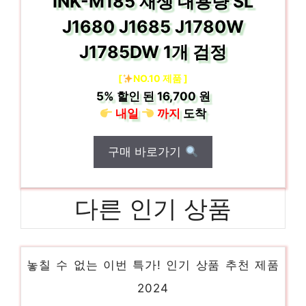
INK-M185 재생 대용량 SL
J1680 J1685 J1780W
J1785DW 1개 검정
[
NO.10 제품 ]
5%
할인 된
16,700 원
내일
까지
도착
구매 바로가기
필립스 모근제거기 샤티넬 에센셜,
다른 인기 상품
BRE255/00
놓칠 수 없는 이번 특가! 인기 상품 추천 제품
2024
엠피온 무선 하이패스 태양광 패키지, SET-