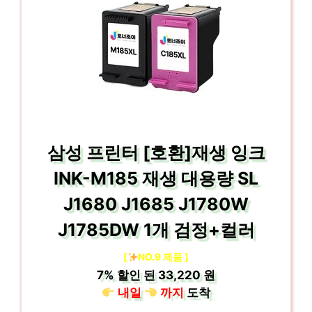
삼성 프린터 [호환]재생 잉크
INK-M185 재생 대용량 SL
J1680 J1685 J1780W
J1785DW 1개 검정+컬러
[
NO.9 제품 ]
7%
할인 된
33,220 원
내일
까지
도착