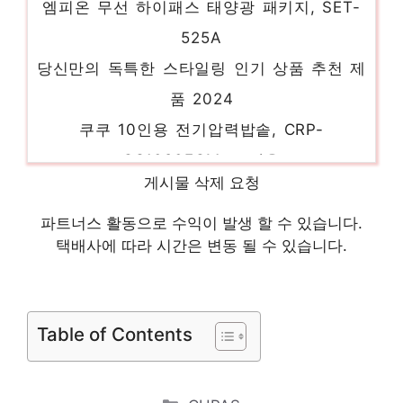
525A
당신만의 독특한 스타일링 인기 상품 추천 제
품 2024
쿠쿠 10인용 전기압력밥솥, CRP-
QS1020FGM, 브라운
지금이 당신의 시간입니다! 인기 상품 추천
게시물 삭제 요청
제품 2024
파트너스 활동으로 수익이 발생 할 수 있습니다.
신지모루 신지글래스 2.5D 강화유리 휴대폰
택배사에 따라 시간은 변동 될 수 있습니다.
액정보호필름, 4개입
제한된 시간, 무한한 가치 인기 상품 추천 제
품 2024
Table of Contents
LG 퓨리케어 360도 공기청정기 Hit 화이트
AS183HWWA
Categories