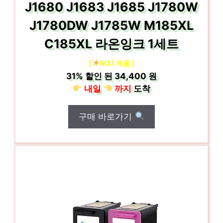
J1680 J1683 J1685 J1780W
J1780DW J1785W M185XL
C185XL 라온잉크 1세트
[
NO.1 제품 ]
31%
할인 된
34,400 원
내일
까지
도착
구매 바로가기