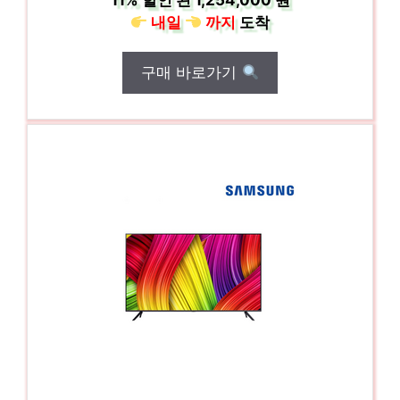
11%
할인 된
1,254,000 원
내일
까지
도착
구매 바로가기