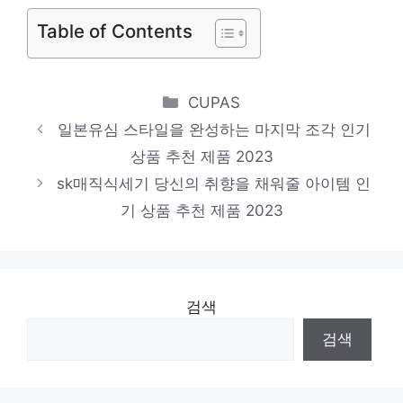
Table of Contents
“아빠로서 성장” (랜선육아왕)[어…
‘삼세번’ 실패한 세수 추계, 이제 개선할 시
간이다[동아시론/류덕현]
Categories
CUPAS
일본유심 스타일을 완성하는 마지막 조각 인기
상품 추천 제품 2023
sk매직식세기 당신의 취향을 채워줄 아이템 인
기 상품 추천 제품 2023
검색
검색