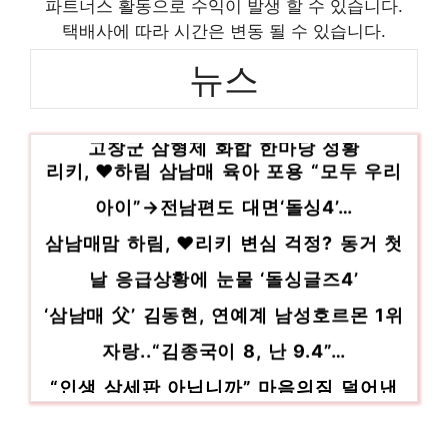
파트너스 활동으로 수익이 발생 할 수 있습니다.
선택 인기 상품 추천 제품 2023
택배사에 따라 시간은 변동 될 수 있습니다.
닥터유단백질바50g 기분 좋아지는, 당신만의
뉴스
제품 인기 상품 추천 제품 2023
현대작업복 품절임박! 지금 바로 찬스! 인기
고창군 삼형제 화합 한마당 성황
상품 추천 제품 2023
리키, ♥하림 삼남매 육아 포용 “모두 우리
아이”→전남편도 대면‘돌싱4’…
삼남매맘 하림, ♥리키 변심 걱정? 동거 첫
날 응급상황에 눈물 ‘돌싱글즈4’
‘삼남매 父’ 김동현, 연예계 남성호르몬 1위
자랑..“김종국이 8, 난 9.4”…
“인생 삼세판 아닙니까” 마음의짐 덜어낸
푸른피 에이스…태극마크에 담아낸 …
오종혁 13개월 딸+신현준 삼남매 공동육아