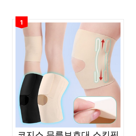
1
코지스 무릎보호대 스킨핏