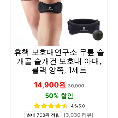
휴책 보호대연구소 무릎 슬
개골 슬개건 보호대 아대,
블랙 양쪽, 1세트
14,900원
30,000
50% 할인
4.5/5.0
(3,030 리뷰)
최대 708원 적립