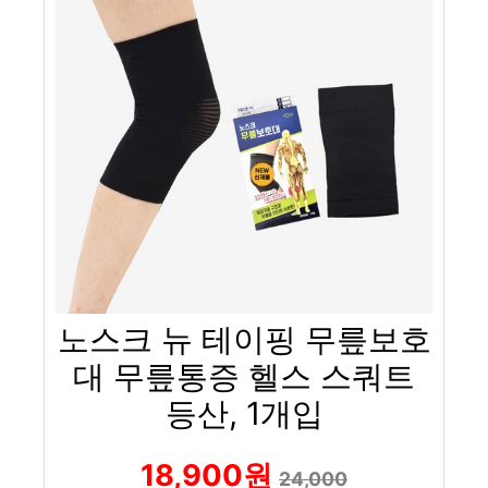
노스크 뉴 테이핑 무릎보호
대 무릎통증 헬스 스쿼트
등산, 1개입
18,900원
24,000