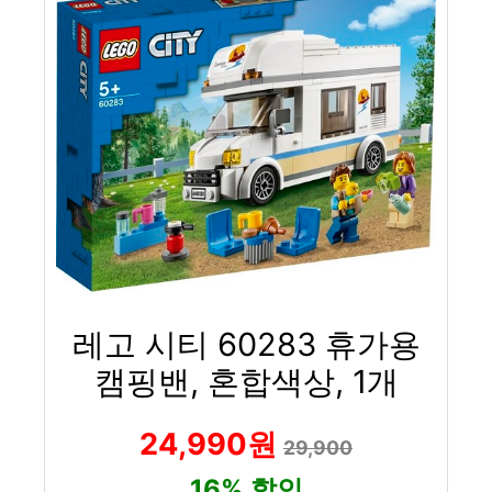
레고 시티 60283 휴가용
캠핑밴, 혼합색상, 1개
24,990원
29,900
16% 할인