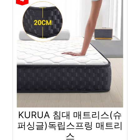
KURUA 침대 매트리스(슈
퍼싱글)독립스프링 매트리
스