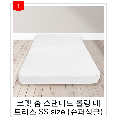
1
코멧 홈 스탠다드 롤링 매
트리스 SS size (슈퍼싱글)