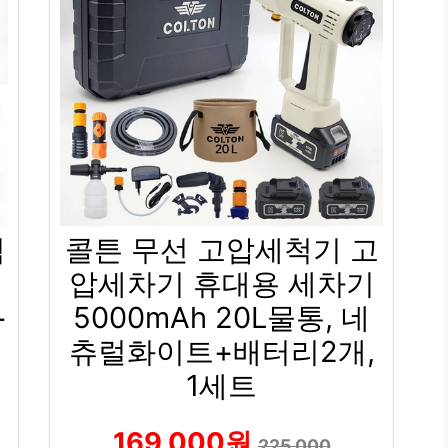
척
콜튼 무선 고압세척기 고
세
압세차기 휴대용 세차기
+
5000mAh 20L물통, 네
츄럴화이트+배터리2개,
1세트
169,000원
225,000