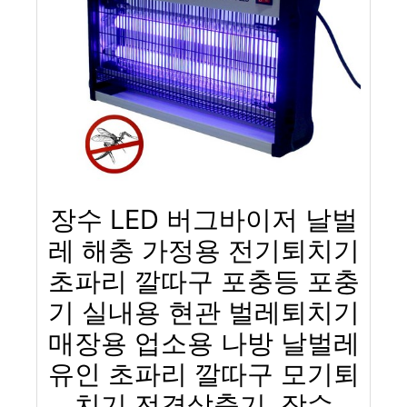
장수 LED 버그바이저 날벌
레 해충 가정용 전기퇴치기
초파리 깔따구 포충등 포충
기 실내용 현관 벌레퇴치기
매장용 업소용 나방 날벌레
유인 초파리 깔따구 모기퇴
치기 전격살충기, 장수