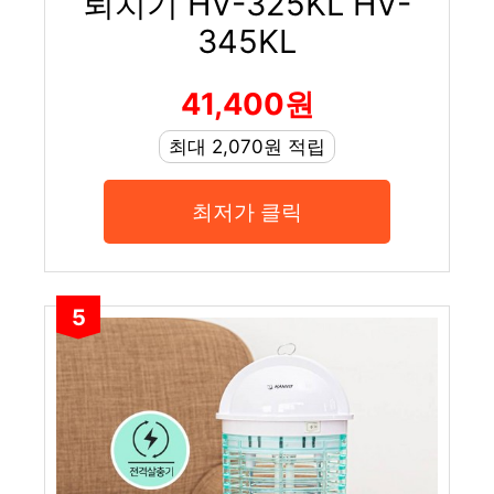
퇴치기 HV-325KL HV-
345KL
41,400원
최대 2,070원 적립
최저가 클릭
5