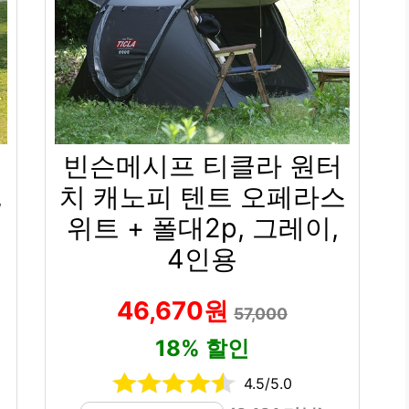
빈슨메시프 티클라 원터
,
치 캐노피 텐트 오페라스
위트 + 폴대2p, 그레이,
4인용
46,670원
57,000
18% 할인
4.5/5.0