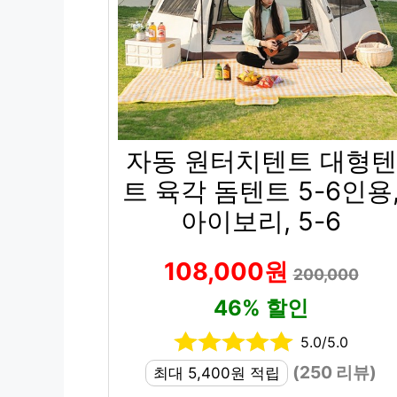
자동 원터치텐트 대형텐
트 육각 돔텐트 5-6인용
아이보리, 5-6
108,000원
200,000
46% 할인
5.0/5.0
(250 리뷰)
최대 5,400원 적립