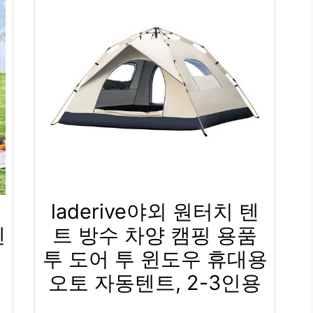
laderive야외 원터치 텐
텐
트 방수 차양 캠핑 용품
투 도어 투 윈도우 휴대용
오토 자동텐트, 2-3인용