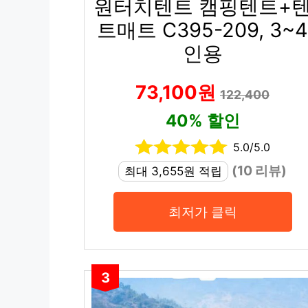
원터치텐트 캠핑텐트+
트매트 C395-209, 3~4
인용
73,100원
122,400
40% 할인
5.0/5.0
(10 리뷰)
최대 3,655원 적립
최저가 클릭
3