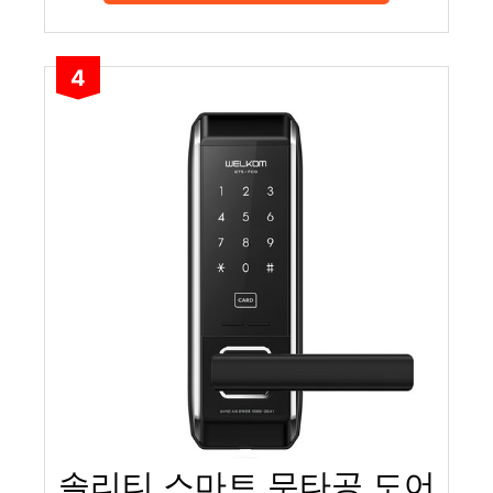
4
솔리티 스마트 무타공 도어