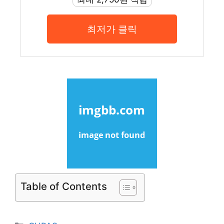
최저가 클릭
Table of Contents
Categories