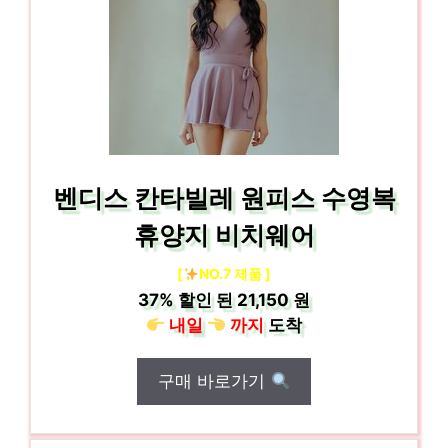
벤디스 칸타빌레 원피스 수영복
휴양지 비치웨어
[
NO.7 제품 ]
37%
할인 된
21,150 원
내일
까지
도착
구매 바로가기