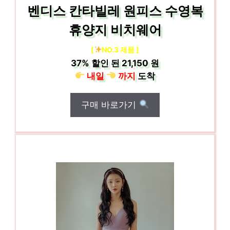
벤디스 칸타빌레 원피스 수영복
휴양지 비치웨어
[
NO.3 제품 ]
37%
할인 된
21,150 원
내일
까지
도착
구매 바로가기