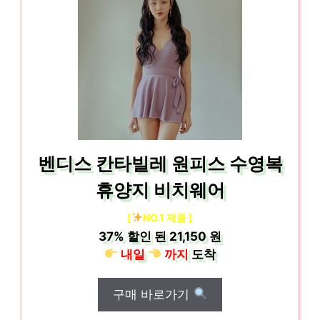
벤디스 칸타빌레 원피스 수영복
휴양지 비치웨어
[
NO.1 제품 ]
37%
할인 된
21,150 원
내일
까지
도착
구매 바로가기