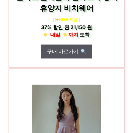
휴양지 비치웨어
[
NO.9 제품 ]
37%
할인 된
21,150 원
내일
까지
도착
구매 바로가기