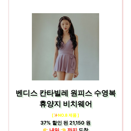
벤디스 칸타빌레 원피스 수영복
휴양지 비치웨어
[
NO.8 제품 ]
37%
할인 된
21,150 원
내일
까지
도착