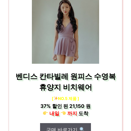
벤디스 칸타빌레 원피스 수영복
휴양지 비치웨어
[
NO.5 제품 ]
37%
할인 된
21,150 원
내일
까지
도착
구매 바로가기