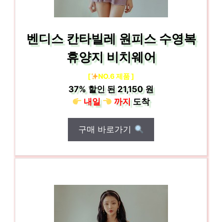
벤디스 칸타빌레 원피스 수영복
휴양지 비치웨어
[
NO.6 제품 ]
37%
할인 된
21,150 원
내일
까지
도착
구매 바로가기