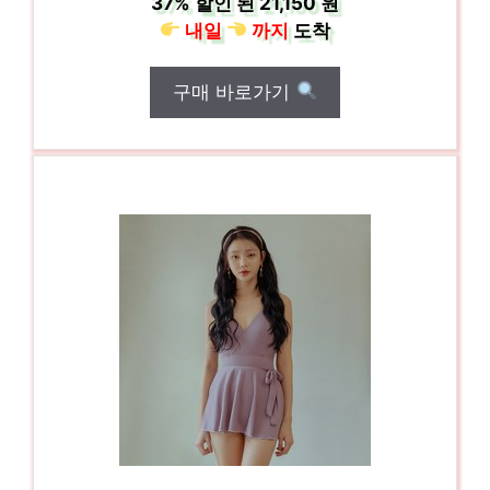
37%
할인 된
21,150 원
내일
까지
도착
구매 바로가기