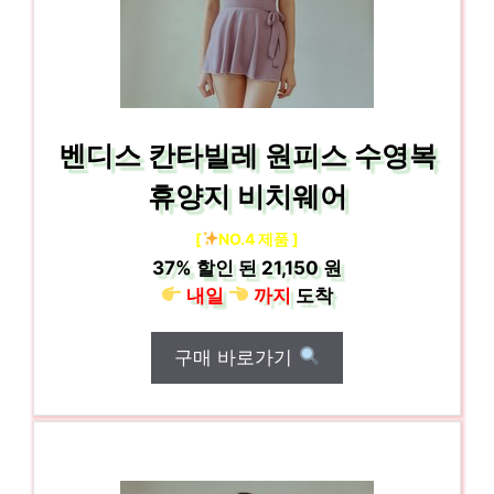
벤디스 칸타빌레 원피스 수영복
휴양지 비치웨어
[
NO.4 제품 ]
37%
할인 된
21,150 원
내일
까지
도착
구매 바로가기