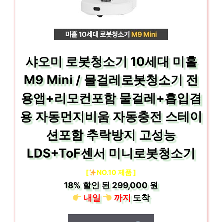
샤오미 로봇청소기 10세대 미홀
M9 Mini / 물걸레로봇청소기 전
용앱+리모컨포함 물걸레+흡입겸
용 자동먼지비움 자동충전 스테이
션포함 추락방지 고성능
LDS+ToF센서 미니로봇청소기
[
NO.10 제품 ]
18%
할인 된
299,000 원
내일
까지
도착