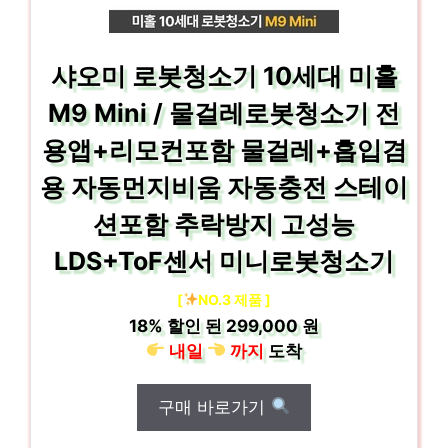
샤오미 로봇청소기 10세대 미홀
M9 Mini / 물걸레로봇청소기 전
용앱+리모컨포함 물걸레+흡입겸
용 자동먼지비움 자동충전 스테이
션포함 추락방지 고성능
LDS+ToF센서 미니로봇청소기
[
NO.3 제품 ]
18%
할인 된
299,000 원
내일
까지
도착
구매 바로가기