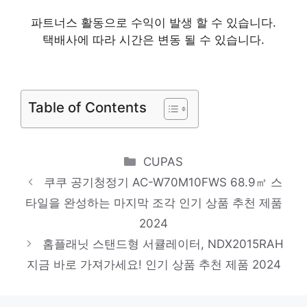
추천 제품 2024
파트너스 활동으로 수익이 발생 할 수 있습니다.
택배사에 따라 시간은 변동 될 수 있습니다.
큐센 무선 키보드 + 마우스 + 키스킨 세트,
블랙, 일반형, MK450
소장가치 100%의 특별한 제품 인기 상품 추
Table of Contents
천 제품 2024
쿠쿠 스테인레스 포터블 제빙기, CIM-
Categories
AS09M10S
CUPAS
쿠쿠 공기청정기 AC-W70M10FWS 68.9㎡ 스
품절 위기! 빠르게 잡아라! 인기 상품 추천 제
타일을 완성하는 마지막 조각 인기 상품 추천 제품
품 2024
2024
삼성전자 컬러 레이저 복합기, SL-C563W
홈플래닛 스탠드형 서큘레이터, NDX2015RAH
지금 바로 가져가세요! 인기 상품 추천 제품 2024
스타일을 완성하는 마지막 조각 인기 상품 추
천 제품 2024
앤커 사운드코어 블루투스 스피커, A3102,