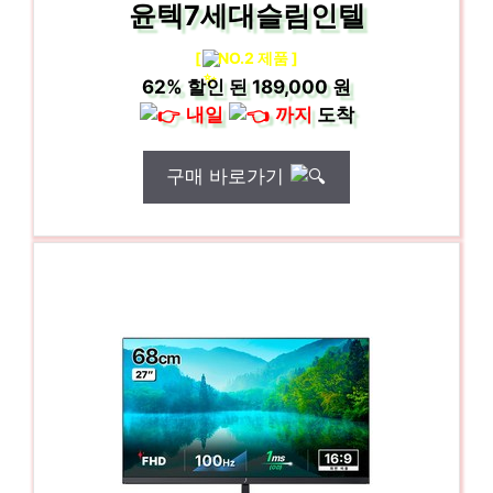
윤텍7세대슬림인텔
[
NO.2 제품 ]
62%
할인 된
189,000 원
내일
까지
도착
구매 바로가기