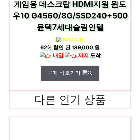
게임용 데스크탑 HDMI지원 윈도
우10 G4560/8G/SSD240+500
윤텍7세대슬림인텔
[
NO.10 제품 ]
62%
할인 된
189,000 원
내일
까지
도착
구매 바로가기
다른 인기 상품