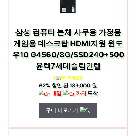
삼성 컴퓨터 본체 사무용 가정용
게임용 데스크탑 HDMI지원 윈도
우10 G4560/8G/SSD240+500
윤텍7세대슬림인텔
[
NO.8 제품 ]
62%
할인 된
189,000 원
내일
까지
도착
구매 바로가기