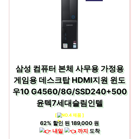
삼성 컴퓨터 본체 사무용 가정용
게임용 데스크탑 HDMI지원 윈도
우10 G4560/8G/SSD240+500
윤텍7세대슬림인텔
[
NO.4 제품 ]
62%
할인 된
189,000 원
내일
까지
도착