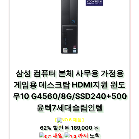
삼성 컴퓨터 본체 사무용 가정용
게임용 데스크탑 HDMI지원 윈도
우10 G4560/8G/SSD240+500
윤텍7세대슬림인텔
[
NO.6 제품 ]
62%
할인 된
189,000 원
내일
까지
도착