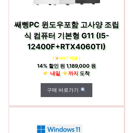
쌔삥PC 윈도우포함 고사양 조립
식 컴퓨터 기본형 G11 (I5-
12400F+RTX4060TI)
[
NO.7 제품 ]
14%
할인 된
1,189,000 원
내일
까지
도착
구매 바로가기