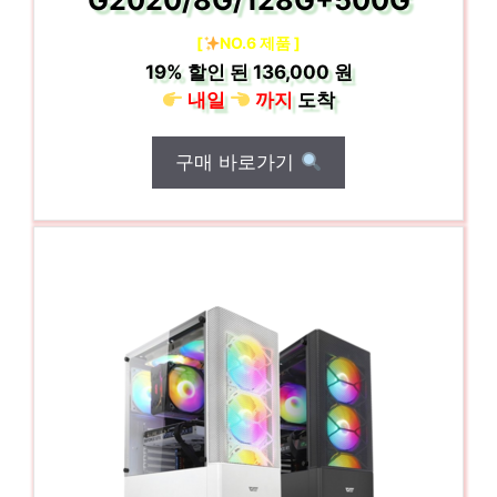
G2020/8G/128G+500G
[
NO.6 제품 ]
19%
할인 된
136,000 원
내일
까지
도착
구매 바로가기