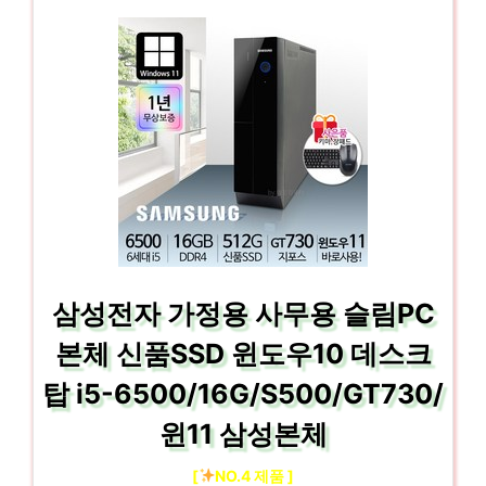
삼성전자 가정용 사무용 슬림PC
본체 신품SSD 윈도우10 데스크
탑 i5-6500/16G/S500/GT730/
윈11 삼성본체
[
NO.4 제품 ]