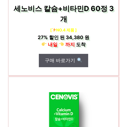
세노비스 칼슘+비타민D 60정 3
개
[
NO.4 제품 ]
27%
할인 된
34,380 원
내일
까지
도착
구매 바로가기