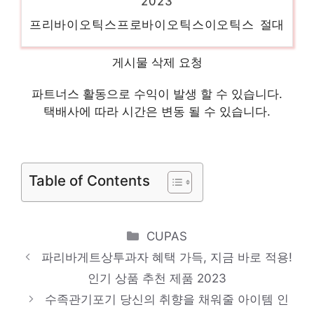
프리바이오틱스프로바이오틱스이오틱스 절대
후회하지 않을 최고의 선택 인기 상품 추천
제품 2023
게시물 삭제 요청
파트너스 활동으로 수익이 발생 할 수 있습니다.
헤이홈카메라거치대거치대 소장가치 100%의
택배사에 따라 시간은 변동 될 수 있습니다.
특별한 제품 인기 상품 추천 제품 2023
보다나볼륨스트레이트힛브러쉬 절대 후회하
지 않을 최고의 선택 인기 상품 추천 제품
Table of Contents
2023
액상전담기기 편안함을 찾는 당신을 위해 인
Categories
CUPAS
기 상품 추천 제품 2023
파리바게트상투과자 혜택 가득, 지금 바로 적용!
인기 상품 추천 제품 2023
수족관기포기 당신의 취향을 채워줄 아이템 인