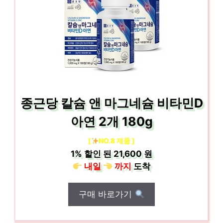
종근당 칼슘 앤 마그네슘 비타민D
아연 2개 180g
[
NO.8 제품 ]
1%
할인 된
21,600 원
내일
까지
도착
구매 바로가기