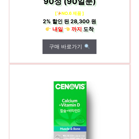
90정 (90일분)
[
NO.6 제품 ]
2%
할인 된
28,300 원
내일
까지
도착
구매 바로가기