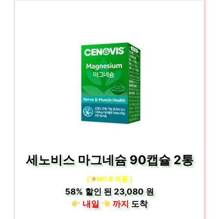
세노비스 마그네슘 90캡슐 2통
[
NO.9 제품 ]
58%
할인 된
23,080 원
내일
까지
도착