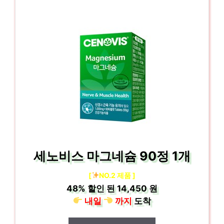
세노비스 마그네슘 90정 1개
[
NO.2 제품 ]
48%
할인 된
14,450 원
내일
까지
도착