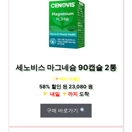
세노비스 마그네슘 90캡슐 2통
[
NO.1 제품 ]
58%
할인 된
23,080 원
내일
까지
도착
구매 바로가기