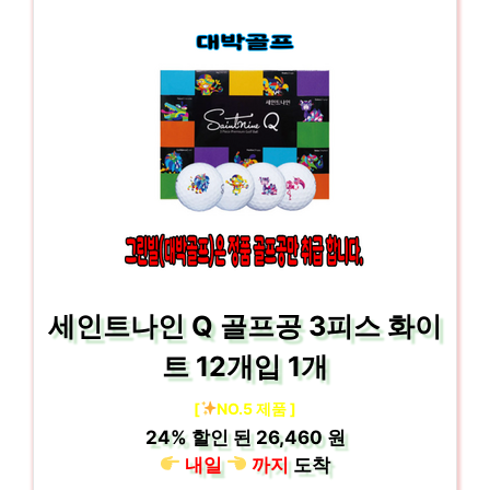
세인트나인 Q 골프공 3피스 화이
트 12개입 1개
[
NO.5 제품 ]
24%
할인 된
26,460 원
내일
까지
도착