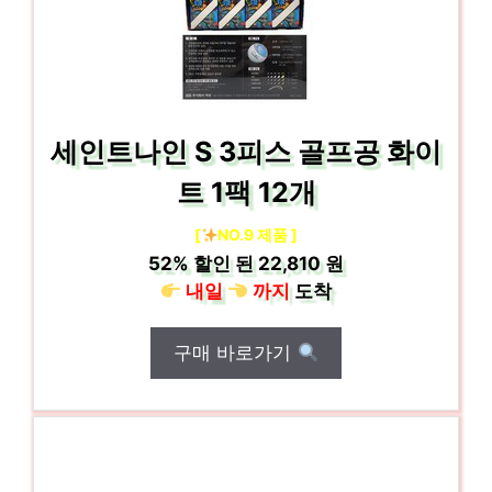
세인트나인 S 3피스 골프공 화이
트 1팩 12개
[
NO.9 제품 ]
52%
할인 된
22,810 원
내일
까지
도착
구매 바로가기