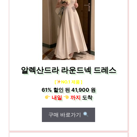
알렉산드라 라운드넥 드레스
[
NO.1 제품 ]
61%
할인 된
41,900 원
내일
까지
도착
구매 바로가기