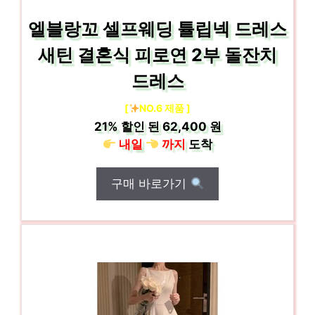
엘블랑꼬 셀프웨딩 튤립넥 드레스
새틴 결혼식 피로연 2부 돌잔치
드레스
[
NO.6 제품 ]
21%
할인 된
62,400 원
내일
까지
도착
구매 바로가기