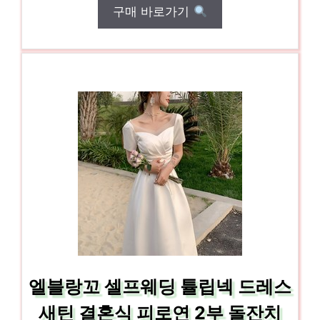
구매 바로가기
엘블랑꼬 셀프웨딩 튤립넥 드레스
새틴 결혼식 피로연 2부 돌잔치