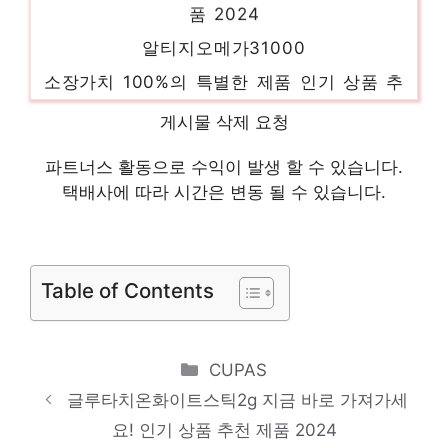
알티지오메가31000
소장가치 100%의 특별한 제품 인기 상품 추
천 제품 2024
게시물 삭제 요청
다이어트14포뉴트리디데이단백질쉐이크
파트너스 활동으로 수익이 발생 할 수 있습니다.
혜택 가득, 지금 바로 적용! 인기 상품 추천
택배사에 따라 시간은 변동 될 수 있습니다.
제품 2024
하늘이다이어트
놀라운 당신을 위한 최고의 선택 인기 상품
Table of Contents
추천 제품 2024
콜라기닌
Categories
CUPAS
눈부신 스타일, 당신을 위해 인기 상품 추천
글루타치온화이트스틱2g 지금 바로 가져가세
제품 2024
요! 인기 상품 추천 제품 2024
랩앤뷰티차전자피