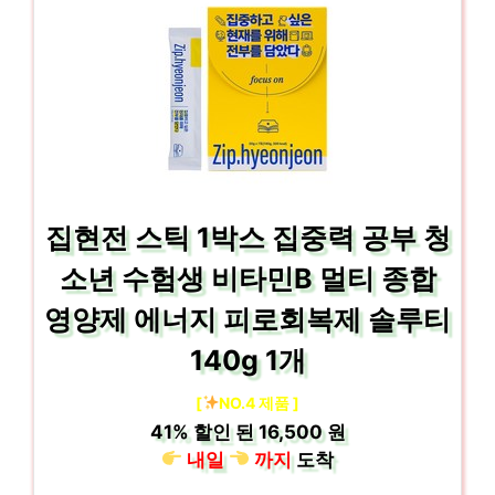
집현전 스틱 1박스 집중력 공부 청
소년 수험생 비타민B 멀티 종합
영양제 에너지 피로회복제 솔루티
140g 1개
[
NO.4 제품 ]
41%
할인 된
16,500 원
내일
까지
도착