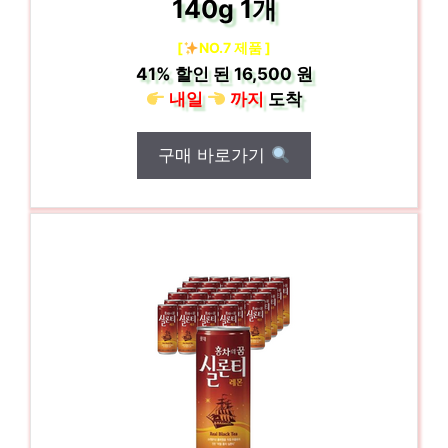
140g 1개
[
NO.7 제품 ]
41%
할인 된
16,500 원
내일
까지
도착
구매 바로가기