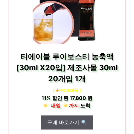
티에이블 루이보스티 농축액
[30ml X20입] 제조사몰 30ml
20개입 1개
[
NO.6 제품 ]
11%
할인 된
17,800 원
내일
까지
도착
구매 바로가기