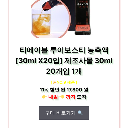
티에이블 루이보스티 농축액
[30ml X20입] 제조사몰 30ml
20개입 1개
[
NO.9 제품 ]
11%
할인 된
17,800 원
내일
까지
도착
구매 바로가기