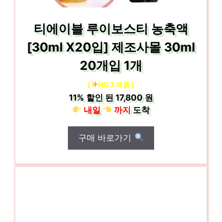
티에이블 루이보스티 농축액
[30ml X20입] 제조사몰 30ml
20개입 1개
[
NO.3 제품 ]
11%
할인 된
17,800 원
내일
까지
도착
구매 바로가기