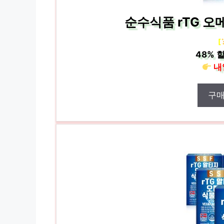
순수식품 rTG 오메
[
48%
할
내
구