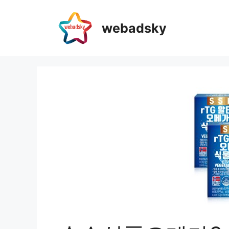
webadsky