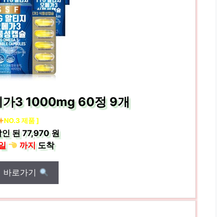
가3 1000mg 60정 9개
NO.3 제품 ]
인 된
77,970 원
일
까지
도착
매 바로가기