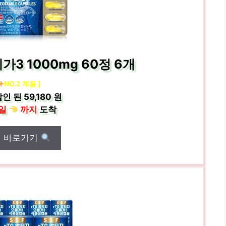
가3 1000mg 60정 6개
NO.2 제품 ]
인 된
59,180 원
일
까지
도착
매 바로가기