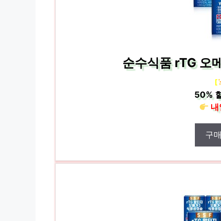
순수식품 rTG 오메
[
50%
할
내
구