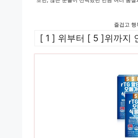
즐겁고 행
[ 1 ] 위부터 [ 5 ]