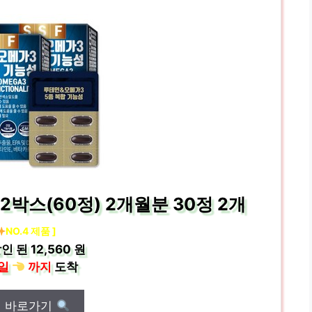
박스(60정) 2개월분 30정 2개
NO.4 제품 ]
인 된
12,560 원
일
까지
도착
매 바로가기