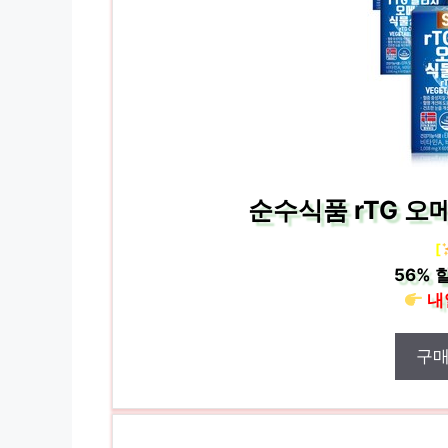
순수식품 rTG 오메
[
56%
할
내
구