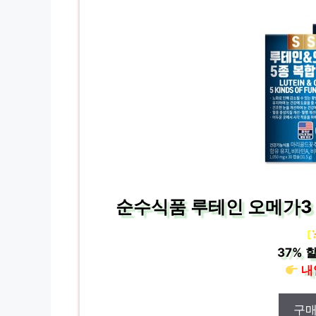
순수식품 루테인 오메가3 2
[
37%
할
내
구