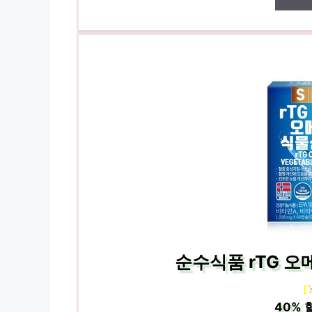
순수식품 rTG 오메
[
40%