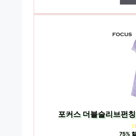
포커스 더블슬리브펀칭코
[
75%
할