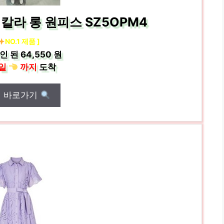
블 칼라 롱 원피스 SZ5OPM4
NO.1 제품 ]
인 된
64,550 원
일
까지
도착
매 바로가기