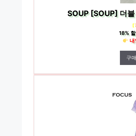
SOUP [SOUP] 더
[
18%
할
내
구