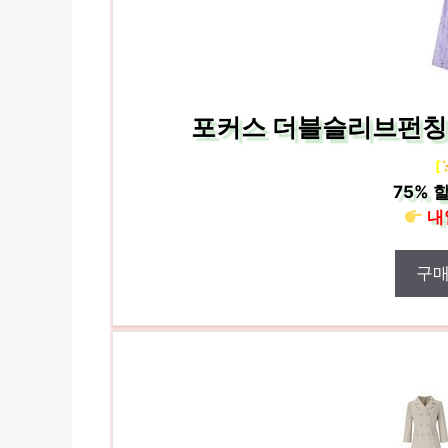
포커스 더블슬리브펀칭코
[
75%
할
내
구