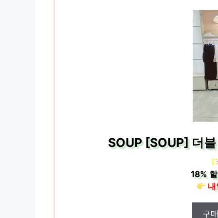
SOUP [SOUP] 더
[
18%
할
내
구