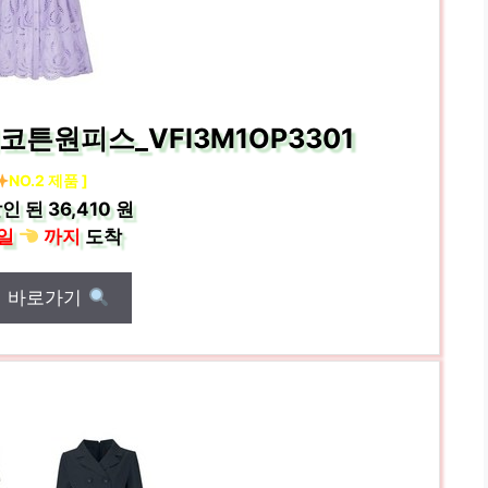
튼원피스_VFI3M1OP3301
NO.2 제품 ]
인 된
36,410 원
일
까지
도착
매 바로가기