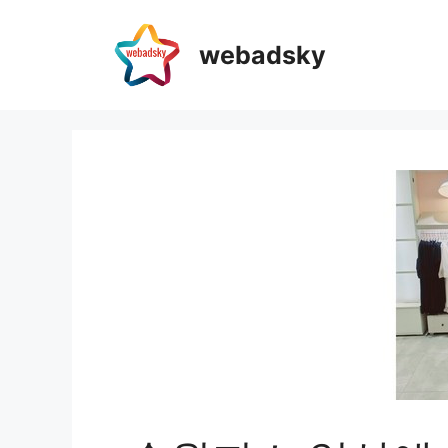
webadsky