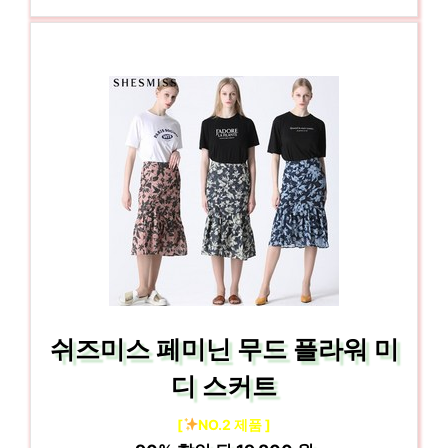
쉬즈미스 페미닌 무드 플라워 미
디 스커트
[
NO.2 제품 ]