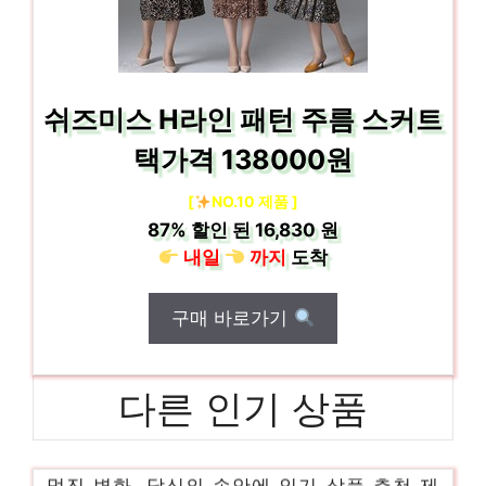
쉬즈미스 H라인 패턴 주름 스커트
택가격 138000원
[
NO.10 제품 ]
87%
할인 된
16,830 원
내일
까지
도착
구매 바로가기
다른 인기 상품
에고이스트스커트
멋진 변화, 당신의 손안에 인기 상품 추천 제