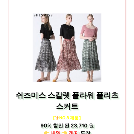
쉬즈미스 스칼렛 플라워 플리츠
스커트
[
NO.8 제품 ]
90%
할인 된
23,710 원
내일
까지
도착