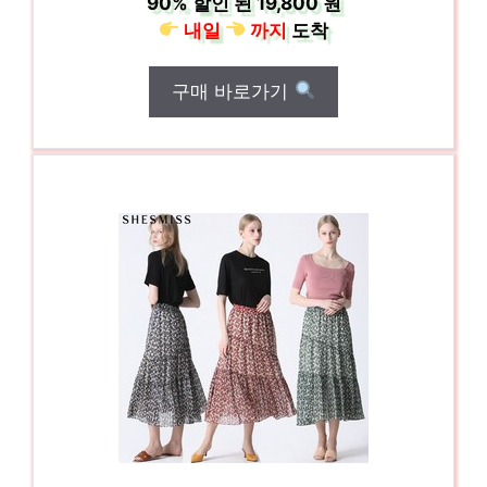
90%
할인 된
19,800 원
내일
까지
도착
구매 바로가기