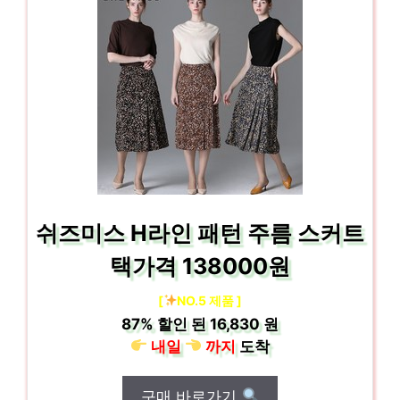
쉬즈미스 H라인 패턴 주름 스커트
택가격 138000원
[
NO.5 제품 ]
87%
할인 된
16,830 원
내일
까지
도착
구매 바로가기