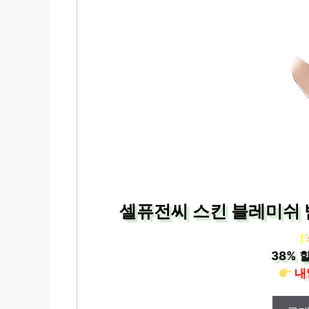
셀퓨전씨 스킨 블레미쉬 밤
[
38%
할
내