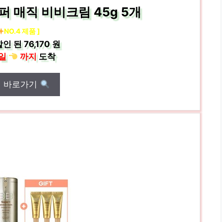
 매직 비비크림 45g 5개
NO.4 제품 ]
할인 된
76,170 원
일
까지
도착
매 바로가기