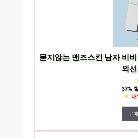
묻지않는 맨즈스킨 남자 비비 
외선
[
37%
할
내
구