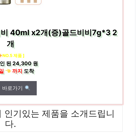
 40ml x2개(증)골드비비7g*3 2
개
NO.5 제품 ]
인 된
24,300 원
일
까지
도착
매 바로가기
]위까지 인기있는 제품을 소개드립니
다.