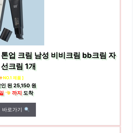
톤업 크림 남성 비비크림 bb크림 자
 선크림 1개
NO.1 제품 ]
인 된
25,150 원
일
까지
도착
매 바로가기