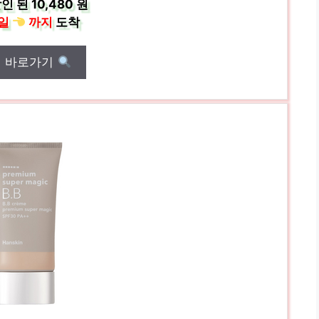
인 된
10,480 원
일
까지
도착
매 바로가기