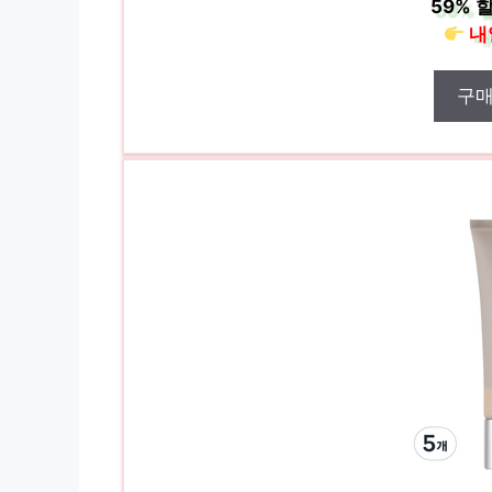
59%
할
내
구