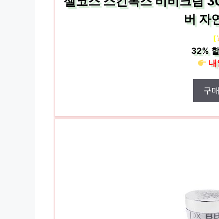
젤코스 스킨톡스 비비크림 30
버 자
[
32%
할
내
구