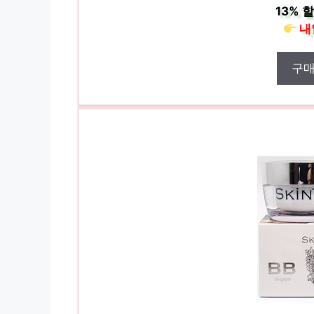
13%
할
내
구