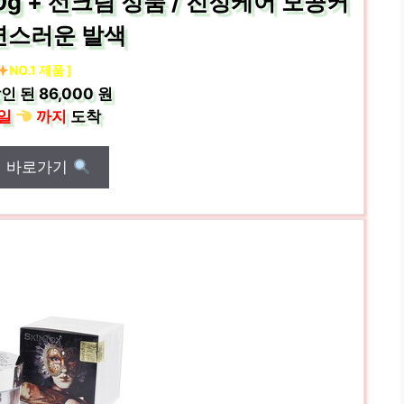
g + 선크림 정품 / 진정케어 모공커
연스러운 발색
NO.1 제품 ]
인 된
86,000 원
일
까지
도착
매 바로가기