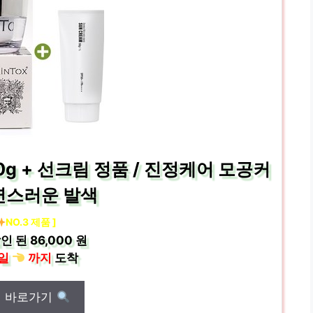
g + 선크림 정품 / 진정케어 모공커
연스러운 발색
NO.3 제품 ]
인 된
86,000 원
일
까지
도착
매 바로가기