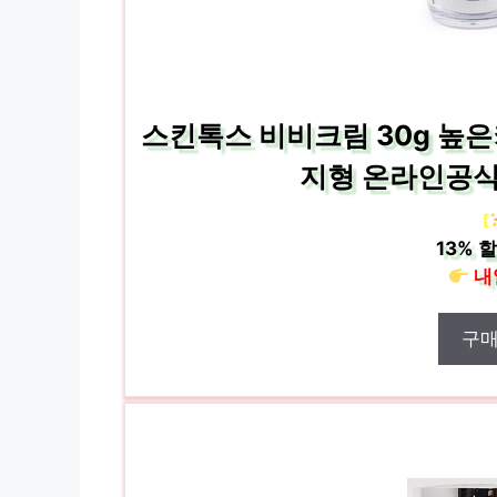
스킨톡스 비비크림 30g 높은커
지형 온라인공식
[
13%
할
내
구