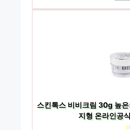
스킨톡스 비비크림 30g 높은커
지형 온라인공식
[