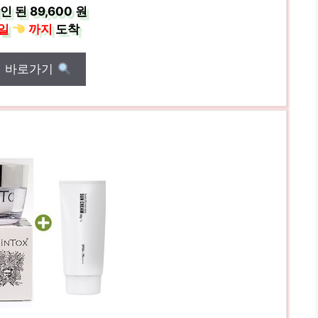
인 된
89,600 원
일
까지
도착
매 바로가기