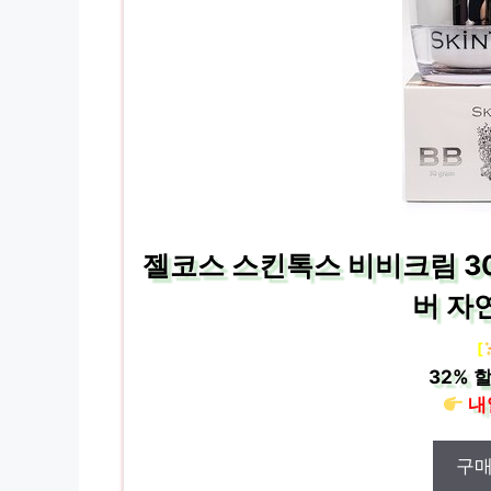
젤코스 스킨톡스 비비크림 30
버 자
[
32%
할
내
구