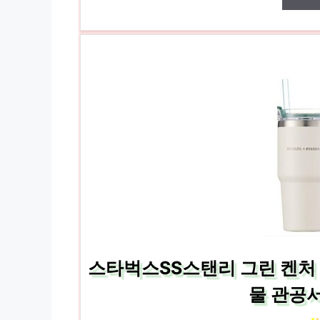
스타벅스SS스탠리 그린 켄처 
물 관공