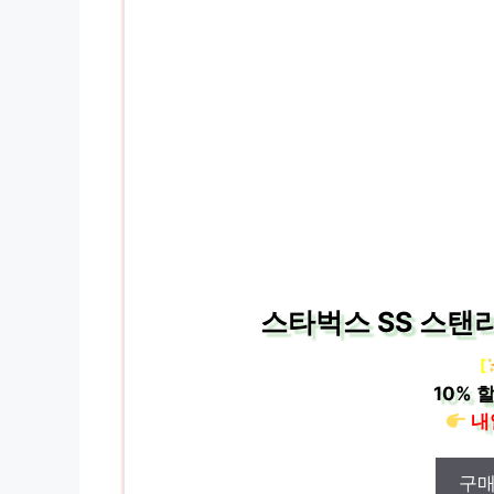
스타벅스 SS 스탠리
[
10%
할
내
구