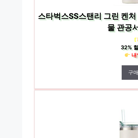
스타벅스SS스탠리 그린 켄처 
물 관공
[
32%
할
내
구