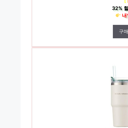
[
32%
할
내
구