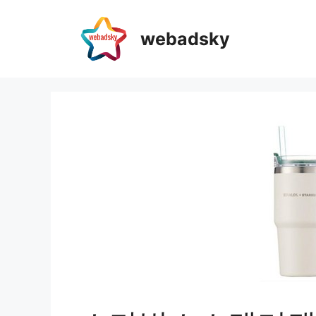
webadsky