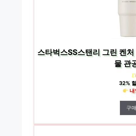
스타벅스SS스탠리 그린 켄처 
물 관
[
32%
할
내
구