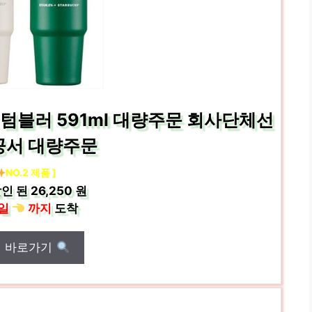
텀블러 591ml 대량주문 회사단체선
공서 대량주문
NO.2 제품 ]
인 된
26,250 원
일
까지
도착
매 바로가기