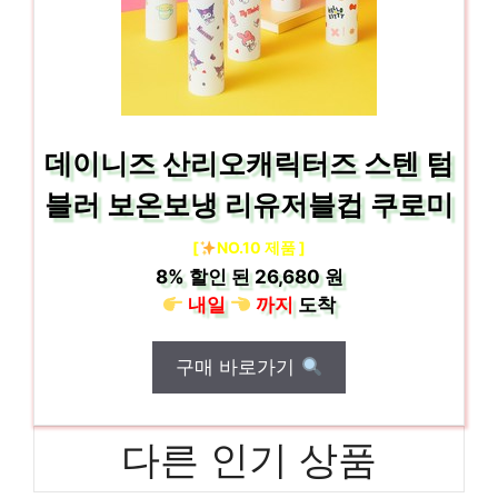
데이니즈 산리오캐릭터즈 스텐 텀
블러 보온보냉 리유저블컵 쿠로미
[
NO.10 제품 ]
8%
할인 된
26,680 원
내일
까지
도착
구매 바로가기
다른 인기 상품
2싸이클오일 마음이 움직이는 디자인 아이템