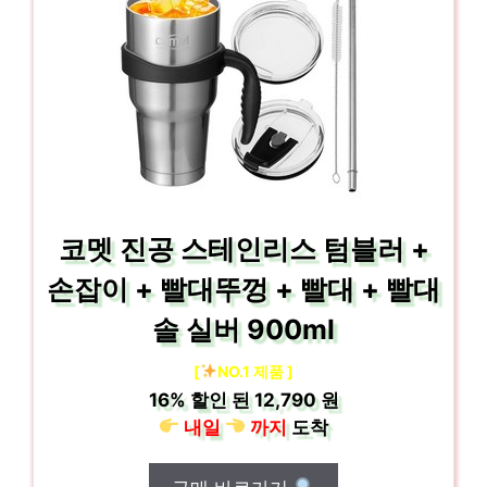
코멧 진공 스테인리스 텀블러 +
손잡이 + 빨대뚜껑 + 빨대 + 빨대
솔 실버 900ml
[
NO.1 제품 ]
16%
할인 된
12,790 원
내일
까지
도착