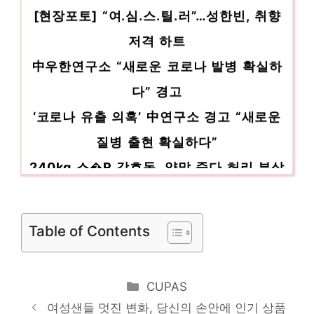
[현장포토] “여.심.스.틸.러”…성한빈, 취향
저격 하트
中우한연구소 “새로운 코로나 발병 확실하
다” 경고
‘코로나 유출 의혹’ 中연구소 경고 “새로운
질병 출현 확실하다”
240kg 스�R 강호동, 양말 줍다 허리 부상
“천하장사 앞두고 꾀병 억울”(몸…
뉴트로 Y2K 땐-스 가요제 ‘쇼킹나이트’, 내
Table of Contents
달 14일부터 전국 순회 콘서트
[머니S포토] 방문규 “부산엑스포 유치 활동
Categories
및 규제 혁신·CF 얼라이언 스 적…
CUPAS
여성샌들 멋진 변화, 당신의 손안에 인기 상품