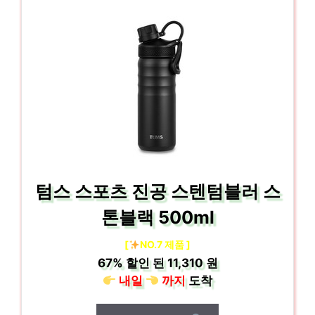
텀스 스포츠 진공 스텐텀블러 스
톤블랙 500ml
[
NO.7 제품 ]
67%
할인 된
11,310 원
내일
까지
도착