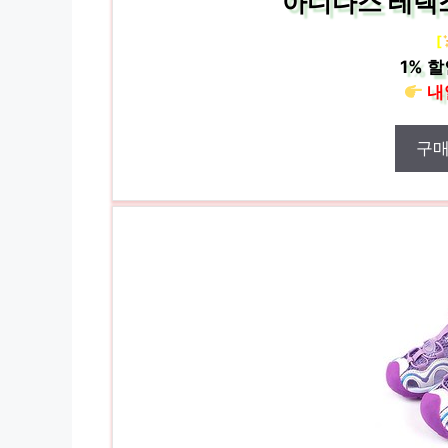
아디다스 테렉스
[
1%
할
내
구