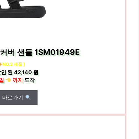
버 샌들 1SM01949E
NO.3 제품 ]
인 된
42,140 원
일
까지
도착
매 바로가기