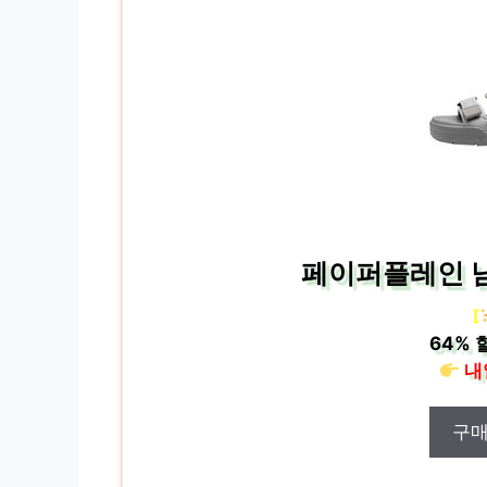
페이퍼플레인 남
[
64%
내
구