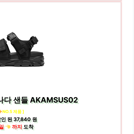
다 샌들 AKAMSUS02
NO.5 제품 ]
인 된
37,840 원
일
까지
도착