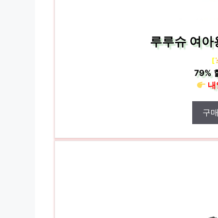
루루슈 여아
[
79%
내
구