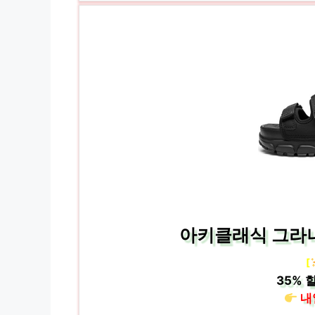
아키클래식 그라나
[
35%
할
내