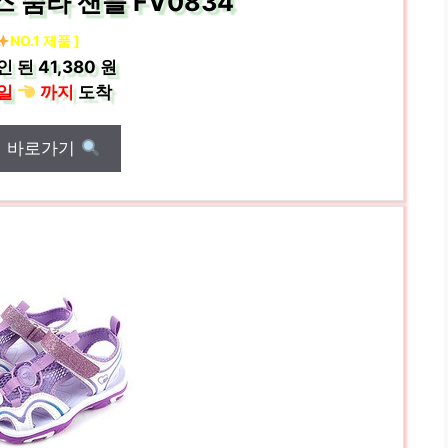
 숨라 샌들 FV0834
NO.1 제품 ]
인 된
41,380 원
일
까지
도착
매 바로가기