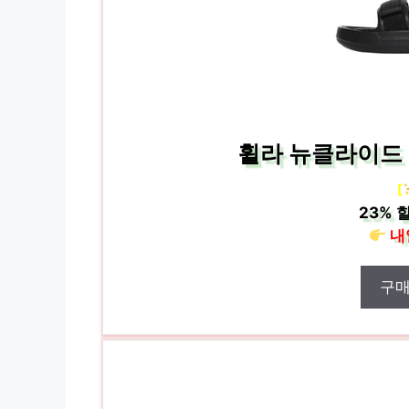
휠라 뉴클라이드 커
[
23%
할
내
구