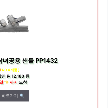
녀공용 샌들 PP1432
NO.4 제품 ]
할인 된
12,180 원
일
까지
도착
매 바로가기