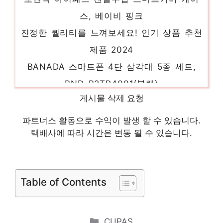
스, 베이비 핑크
진정한 퀄리티를 느껴보세요! 인기 상품 추천
제품 2024
BANADA 스마트폰 4단 삼각대 5종 세트,
BND-B2TP4001(블랙)
놀라운 당신을 위한 최고의 선택 인기 상품
게시물 삭제 요청
추천 제품 2024
파트너스 활동으로 수익이 발생 할 수 있습니다.
21센추리 업소용 날벌레 차단용 에어커튼
택배사에 따라 시간은 변동 될 수 있습니다.
900mm~1200mm, 6,출입문용(1200)
화려한 스타일, 지금 경험하세요! 인기 상품
추천 제품 2024
Table of Contents
로보락 로봇청소기 S8 Pro Ultra, 화이트
하루만에 품절될 아이템! 인기 상품 추천 제
Categories
CUPAS