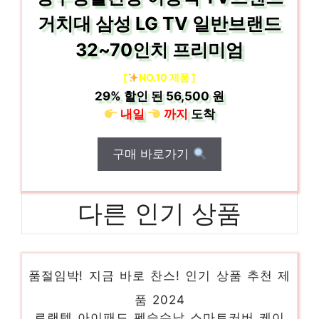
거치대 삼성 LG TV 일반브랜드
32~70인치 프리미엄
[
NO.10 제품 ]
29%
할인 된
56,500 원
내일
까지
도착
구매 바로가기
다른 인기 상품
ipTIME 유무선 공유기, A604SE, 1개
품절임박! 지금 바로 찬스! 인기 상품 추천 제
품 2024
로랜텍 아이패드 펜슬수납 스마트커버 케이