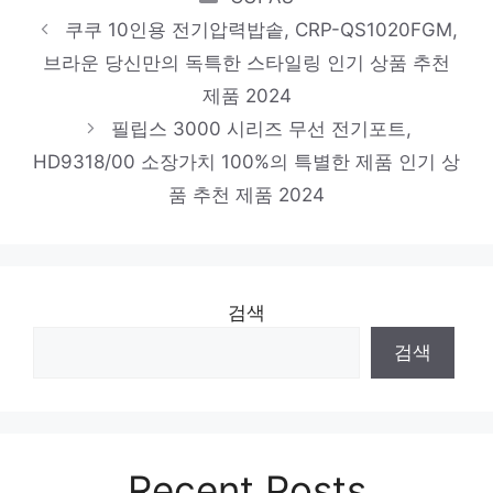
품 2024
쿠쿠 10인용 전기압력밥솥, CRP-QS1020FGM,
신일 76cm(30인치) 공업용 업소용 대형 선
브라운 당신만의 독특한 스타일링 인기 상품 추천
풍기 SIF-K3000
제품 2024
지금이 아니면 못 사요! 인기 상품 추천 제품
필립스 3000 시리즈 무선 전기포트,
2024
HD9318/00 소장가치 100%의 특별한 제품 인기 상
JBl FLIP6 블루투스스피커 출력30W 플립6,
품 추천 제품 2024
블랙
당신을 더 빛내줄 특별함 인기 상품 추천 제
품 2024
검색
검색
Recent Posts