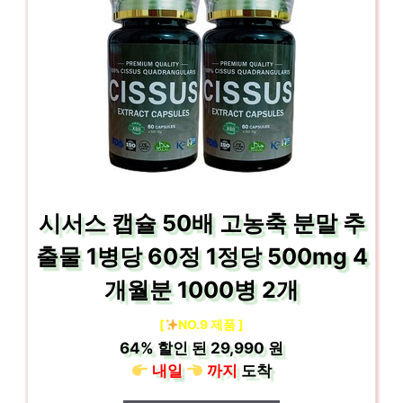
시서스 캡슐 50배 고농축 분말 추
출물 1병당 60정 1정당 500mg 4
개월분 1000병 2개
[
NO.9 제품 ]
64%
할인 된
29,990 원
내일
까지
도착