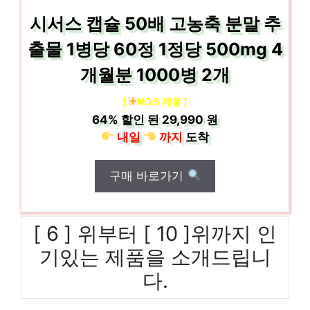
시서스 캡슐 50배 고농축 분말 추
출물 1병당 60정 1정당 500mg 4
개월분 1000병 2개
[
NO.5 제품 ]
64%
할인 된
29,990 원
내일
까지
도착
구매 바로가기
[ 6 ] 위부터 [ 10 ]위까지 인
기있는 제품을 소개드립니
다.