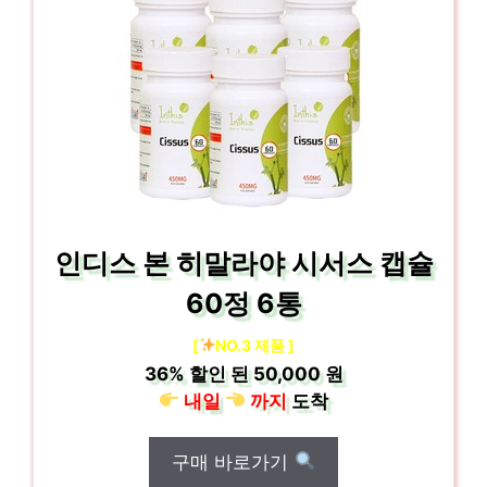
인디스 본 히말라야 시서스 캡슐
60정 6통
[
NO.3 제품 ]
36%
할인 된
50,000 원
내일
까지
도착
구매 바로가기