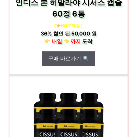
인디스 본 히말라야 시서스 캡슐
60정 6통
[
NO.7 제품 ]
36%
할인 된
50,000 원
내일
까지
도착
구매 바로가기