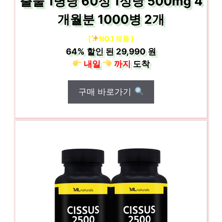
출물 1병당 60정 1정당 500mg 4
개월분 1000병 2개
[
NO.1 제품 ]
64%
할인 된
29,990 원
내일
까지
도착
구매 바로가기