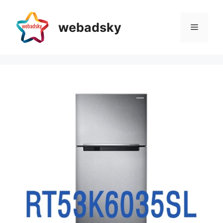
Skip
to
webadsky
Menu
content