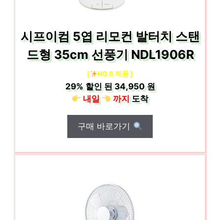
시프이컴 5엽 리모컨 발터치 스탠
드형 35cm 선풍기 NDL1906R
[
NO.6 제품 ]
29%
할인 된
34,950 원
내일
까지
도착
구매 바로가기