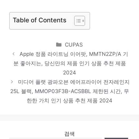
품절임박! 지금 바로 찬스! 인기 상품 추천 제
품 2024
로랜텍 아이패드 펜슬수납 스마트커버 케이
Table of Contents
스, 베이비 핑크
진정한 퀄리티를 느껴보세요! 인기 상품 추천
Categories
CUPAS
제품 2024
Apple 정품 라이트닝 이어팟, MMTN2ZP/A 기
BANADA 스마트폰 4단 삼각대 5종 세트,
분 좋아지는, 당신만의 제품 인기 상품 추천 제품
BND-B2TP4001(블랙)
2024
놀라운 당신을 위한 최고의 선택 인기 상품
미디어 플랫 광파오븐 에어프라이어 전자레인지
추천 제품 2024
25L 블랙, MMOP03F3B-ACSBBL 제한된 시간, 무
한한 가치 인기 상품 추천 제품 2024
21센추리 업소용 날벌레 차단용 에어커튼
900mm~1200mm, 6,출입문용(1200)
화려한 스타일, 지금 경험하세요! 인기 상품
추천 제품 2024
검색