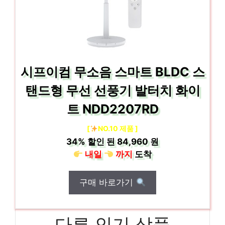
시프이컴 무소음 스마트 BLDC 스
탠드형 무선 선풍기 발터치 화이
트 NDD2207RD
[
NO.10 제품 ]
34%
할인 된
84,960 원
내일
까지
도착
구매 바로가기
다른 인기 상품
필립스 3000 시리즈 무선 전기포트,