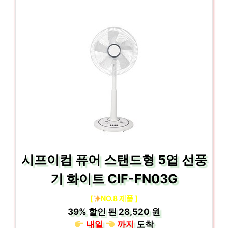
시프이컴 퓨어 스탠드형 5엽 선풍
기 화이트 CIF-FN03G
[
NO.8 제품 ]
39%
할인 된
28,520 원
내일
까지
도착