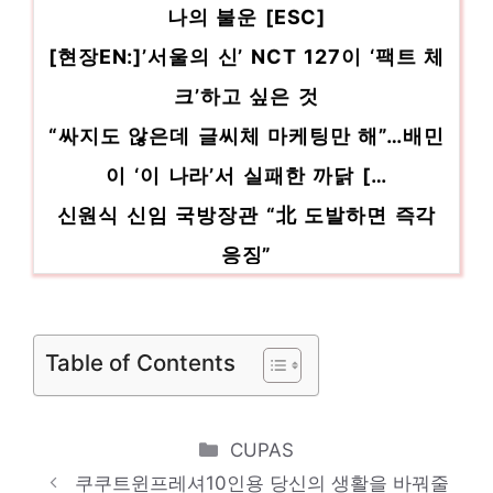
기 상품 추천 제품 2023
나의 불운 [ESC]
[현장EN:]’서울의 신’ NCT 127이 ‘팩트 체
크’하고 싶은 것
“싸지도 않은데 글씨체 마케팅만 해”…배민
이 ‘이 나라’서 실패한 까닭 […
신원식 신임 국방장관 “北 도발하면 즉각
응징”
尹대통령, 신원식 국방·유인촌 문화체육관
광 장관 임명
Table of Contents
‘신의 직장’ 인천국제공항공사, 신입 38명
뽑는다
[NF포토] 신이나, ‘동작도 예쁘게~'(퓨어엘
Categories
CUPAS
리트 코리아)
쿠쿠트윈프레셔10인용 당신의 생활을 바꿔줄