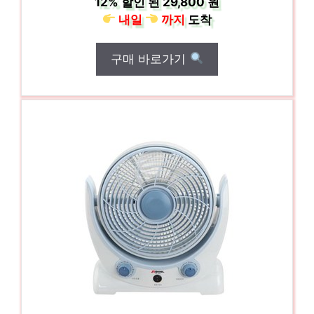
12%
할인 된
29,800 원
내일
까지
도착
구매 바로가기