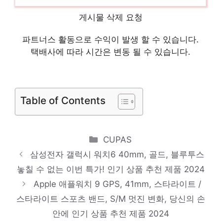
제품 2024
TAIKESEN 180도개방 깔끔한 속기모 노트북
게시물 삭제 요청
가방
파트너스 활동으로 수익이 발생 할 수 있습니다.
당신을 더 빛내줄 특별함 인기 상품 추천 제
택배사에 따라 시간은 변동 될 수 있습니다.
품 2024
리빙리바르 갤럭시워치 워치5 워치4 호환 메
탈 스트랩 풀커버 하드케이스 세트 40 44
Table of Contents
지금이 아니면 못 사요! 인기 상품 추천 제품
2024
Categories
CUPAS
SPEEDY 15W 고속 무선충전 거치대, 화이트,
삼성전자 갤럭시 워치6 40mm, 골드, 블루투스
1개
놓칠 수 없는 이번 특가! 인기 상품 추천 제품 2024
일상에 특별함을 더하는 제품 인기 상품 추천
Apple 애플워치 9 GPS, 41mm, 스타라이트 /
제품 2024
스타라이트 스포츠 밴드, S/M 멋진 변화, 당신의 손
안에 인기 상품 추천 제품 2024
DJI 카메라 오즈모 포켓 3