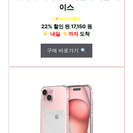
이스
[
NO.8 제품 ]
22%
할인 된
17,150 원
내일
까지
도착
구매 바로가기