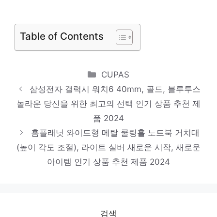
멋진 변화, 당신의 손안에 인기 상품 추천 제
품 2024
Table of Contents
삼성전자 싸이클론 진공 청소기, 바이탈리티
레드, VC33M2100LR
Categories
CUPAS
눈부신 스타일, 당신을 위해 인기 상품 추천
삼성전자 갤럭시 워치6 40mm, 골드, 블루투스
제품 2024
놀라운 당신을 위한 최고의 선택 인기 상품 추천 제
우드웰 스토리 서랍형 듀얼 모니터 받침대
품 2024
MT-01, 메이플
홈플래닛 와이드형 메탈 쿨링홀 노트북 거치대
제한된 시간, 무한한 가치 인기 상품 추천 제
(높이 각도 조절), 라이트 실버 새로운 시작, 새로운
아이템 인기 상품 추천 제품 2024
품 2024
메디큐브 에이지알 부스터 프로 + 글루타치
온 앰플 3개, 메디큐브 부스터프로+앰플3개
당신만의 특별한 아이템! 인기 상품 추천 제
검색