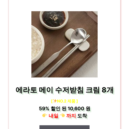
에라토 메이 수저받침 크림 8개
[
NO.2 제품 ]
59%
할인 된
10,600 원
내일
까지
도착