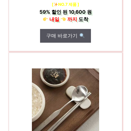
[
NO.7 제품 ]
59%
할인 된
10,600 원
내일
까지
도착
구매 바로가기