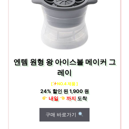
엔템 원형 왕 아이스볼 메이커 그
레이
[
NO.4 제품 ]
24%
할인 된
1,900 원
내일
까지
도착
구매 바로가기